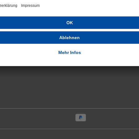
hes
um
nstellungen
sbelehrung