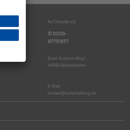
Auf Schalke eG
✆ 0209-
97751877
Ernst-Kuzorra-Weg 1
45891 Gelsenkirchen
E-Mail:
kontakt@aufschalkeeg.de