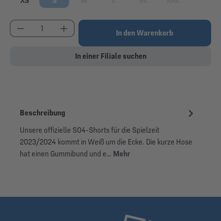
XS
S
M
L
XL
XXL
(Diese Option ist zurzeit nicht verfügbar.)
(Diese Option ist zurzeit nicht verfügbar
(Diese Option ist zurzeit nic
(Diese Option ist 
Produkt Anzahl: Gib den gewünschten Wert ein od
In den Warenkorb
In einer Filiale suchen
Beschreibung
Unsere offizielle S04-Shorts für die Spielzeit
2023/2024 kommt in Weiß um die Ecke. Die kurze Hose
hat einen Gummibund und e…
Mehr