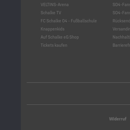
VELTINS-Arena
S04-Fans
Schalke TV
S04-Fans
FC Schalke 04 - Fußballschule
Rücksend
Knappenkids
Versandi
Auf Schalke eG Shop
Nachhalti
Tickets kaufen
Barrierefr
Widerruf