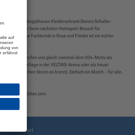
arben in den königsblauen Kleiderschrank Deines Schalke-
 Kuscheln oder beim nächsten Heimspiel-Besuch für
. Die stylishe Farbkombi in Rosa und Flieder ist ein echter
ndären adidas Streifen und gleich zweimal dem S04-Motiv als
spannende Spieltage in der VELTINS-Arena oder als treuer
 früh, für welchen Verein es brennt. Einfach ein Match – für alle,
aurach, info@adidas.com
stens informiert