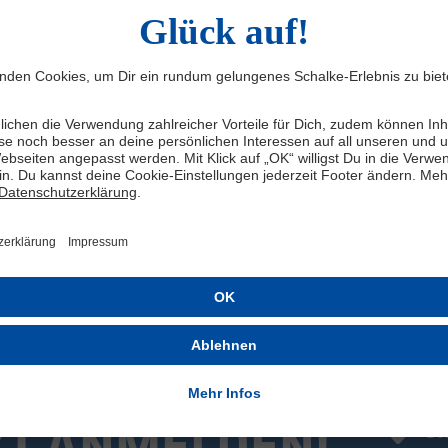
• Produktionsland: Pakistan
Mit diesem Jogginganzug bringst Du frischen Wind und charmante F
Nachwuchses. Das weiche French-Terry-Material sorgt beim Toben,
Wohlfühlmomente und lässt kleine Herzen für den S04 höherschlagen
Hingucker und kommt insbesondere bei den kleinen Fans super an.
Beide Teile sind liebevoll und detailreich gestaltet – mit den lege
Statement für echte Vereinsliebe. Ob als Geschenk zur Geburt, für 
Begleiter in der Kita – mit diesem Jogginganzug zeigt Dein Kind schon
die von Anfang an auf Königsblau setzen!
Herstellerangaben: adidas AG, Adi-Dassler-Str. 1, 91074 Herzogen
ZT ANMELDEN!
Be