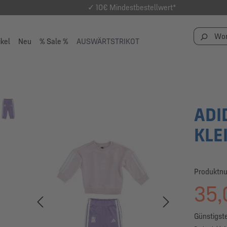
✓ 10€ Mindestbestellwert*
ikel
Neu
% Sale %
AUSWÄRTSTRIKOT
ADI
KLE
Produktn
35,
Günstigste