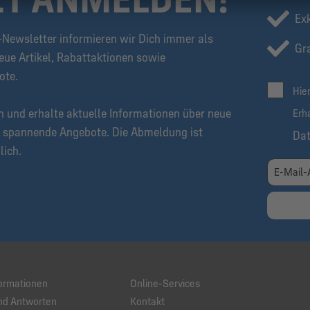
Ex
Newsletter informieren wir Dich immer als
Gra
eue Artikel, Rabattaktionen sowie
ote.
Hie
n und erhalte aktuelle Informationen über neue
Erh
 spannende Angebote. Die Abmeldung ist
Da
lich.
ormationen
Online-Services
nd Antworten
Kontakt