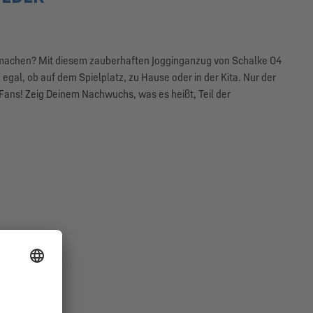
 machen? Mit diesem zauberhaften Jogginganzug von Schalke 04
 egal, ob auf dem Spielplatz, zu Hause oder in der Kita. Nur der
-Fans! Zeig Deinem Nachwuchs, was es heißt, Teil der