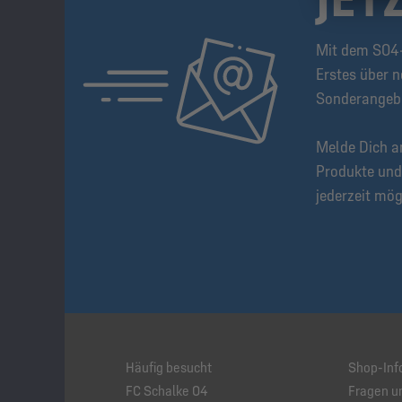
Mit dem S04-
Erstes über n
Sonderangeb
Melde Dich a
Produkte und
jederzeit mög
Häufig besucht
Shop-Inf
FC Schalke 04
Fragen u