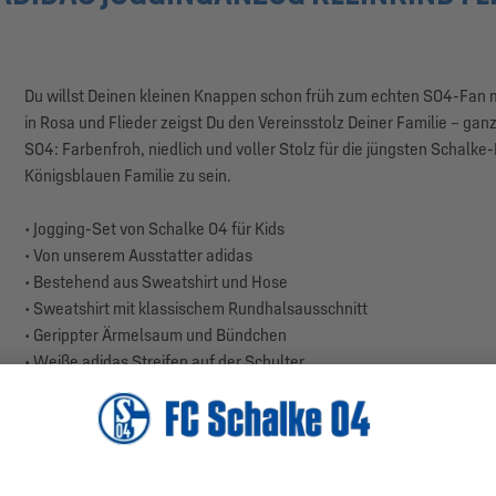
Du willst Deinen kleinen Knappen schon früh zum echten S04-Fan
in Rosa und Flieder zeigst Du den Vereinsstolz Deiner Familie – ganz
S04: Farbenfroh, niedlich und voller Stolz für die jüngsten Schalke
Königsblauen Familie zu sein.
• Jogging-Set von Schalke 04 für Kids
• Von unserem Ausstatter adidas
• Bestehend aus Sweatshirt und Hose
• Sweatshirt mit klassischem Rundhalsausschnitt
• Gerippter Ärmelsaum und Bündchen
• Weiße adidas Streifen auf der Schulter
• adidas und S04-Motiv auf der Vorderseite
• Gemütliche Sweat-Hose mit adidas und S04-Logo
• Aus hochwertiger French-Terry-Ware gefertigt
• Farben: Rosa, Flieder
• Material: 70% Baumwolle, 30% Polyester