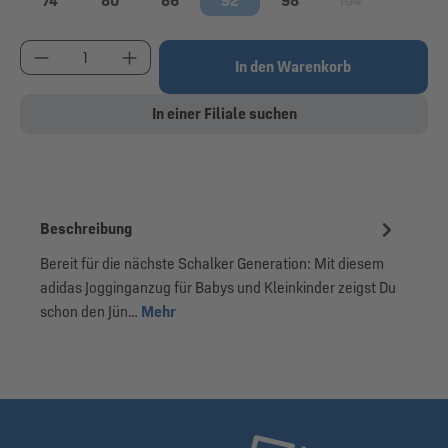
74
80
86
92
98
104
(Diese Option ist 
Produkt Anzahl: Gib den gewünschten Wert ein od
In den Warenkorb
In einer Filiale suchen
Beschreibung
Bereit für die nächste Schalker Generation: Mit diesem
adidas Jogginganzug für Babys und Kleinkinder zeigst Du
schon den Jün…
Mehr