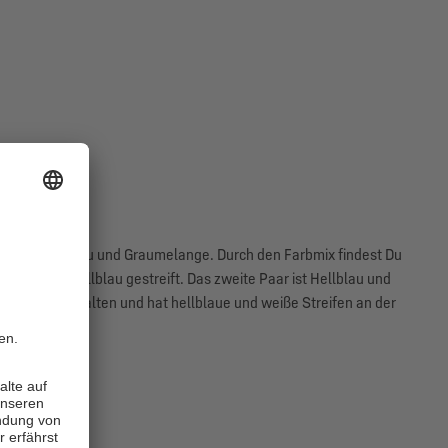
n Navy, Hellblau und Graumelange. Durch den Farbmix findest Du
ist Navy und Hellblau gestreift. Das zweite Paar ist Hellblau und
aumelange gehalten und hat hellblaue und weiße Streifen an der