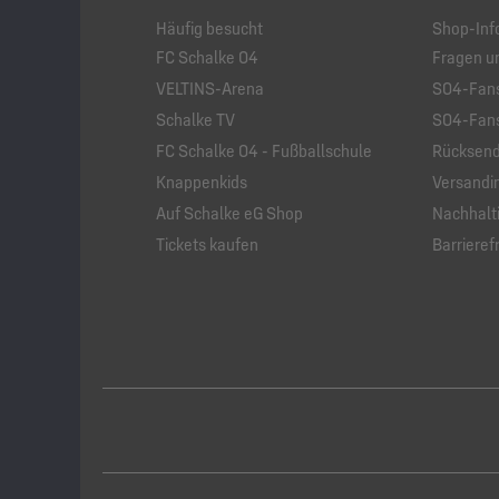
Häufig besucht
Shop-Inf
FC Schalke 04
Fragen u
VELTINS-Arena
S04-Fans
Schalke TV
S04-Fans
FC Schalke 04 - Fußballschule
Rücksend
Knappenkids
Versandi
Auf Schalke eG Shop
Nachhalti
Tickets kaufen
Barrierefr