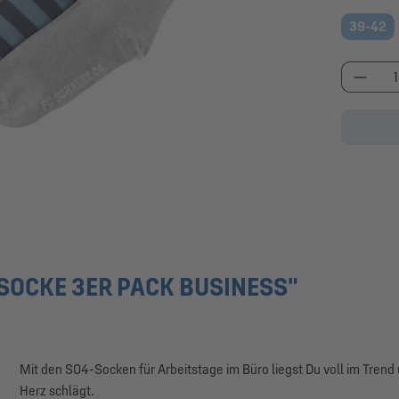
39-42
Produk
OCKE 3ER PACK BUSINESS"
Mit den S04-Socken für Arbeitstage im Büro liegst Du voll im Trend
Herz schlägt.