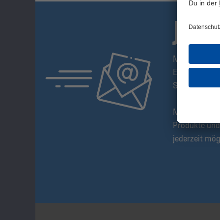
JET
Mit dem S04-
Erstes über n
Sonderangeb
Melde Dich a
Produkte und
jederzeit mög