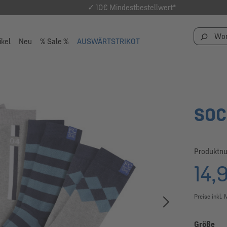
✓ 10€ Mindestbestellwert*
ikel
Neu
% Sale %
AUSWÄRTSTRIKOT
SOC
Produktn
14,
Preise inkl.
au
Größe