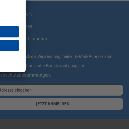
stens informiert
klusive Aktionen
tis & jederzeit kündbar
rmit bestätige ich die Verwendung meiner E-Mail-Adresse zum
alt des Newsletters unter Berücksichtigung der
tenschutzbestimmungen
.
JETZT ANMELDEN