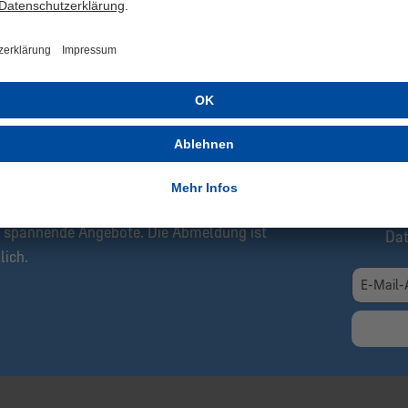
ZT ANMELDEN!
Be
Ex
Newsletter informieren wir Dich immer als
Gra
eue Artikel, Rabattaktionen sowie
ote.
Hie
n und erhalte aktuelle Informationen über neue
Erh
 spannende Angebote. Die Abmeldung ist
Da
lich.