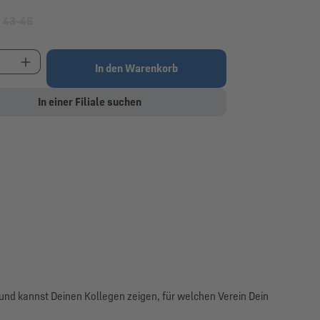
43-46
(Diese Option ist zurzeit nicht verfügbar.)
t Anzahl: Gib den gewünschten Wert ein oder be
In den Warenkorb
In einer Filiale suchen
 und kannst Deinen Kollegen zeigen, für welchen Verein Dein