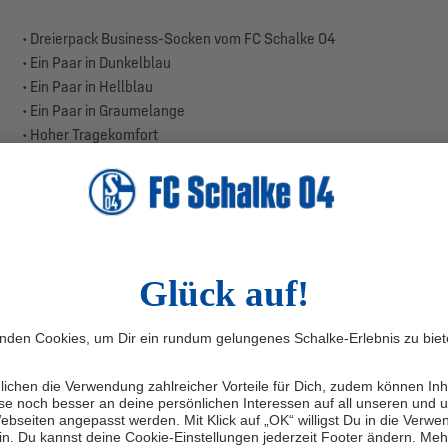
• Dreierpack Business-Socken vom FC Schalke 04
• Ein Paar in Dunkelblau
• Ein Paar in Hellblau
• Ein Paar in Graumelange
• Hoher Tragekomfort
• Farben: Blau, Weiß, Grau
• Material: Baumwolle, Polyamid, Elasthan
• Produktionsland: Türkei
Unser königsblauer Dreierpack besticht durch die schlichten Farbe
garantiert die richtige Socke für Dein Office-Outfit. Das erste Paar 
Graumelange kariert und das dritte Paar ist in einem dunkleren Gr
Seite, welche durch die Ziffern 04 unterbrochen werden.
Schnappe Dir diesen Dreierpack fürs Büro.