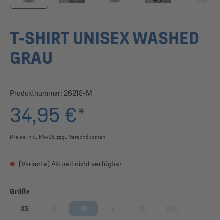
T-SHIRT UNISEX WASHED
GRAU
Produktnummer:
26218-M
34,95 €*
Preise inkl. MwSt. zzgl. Versandkosten
(Variante) Aktuell nicht verfügbar
auswählen
Größe
XS
S
M
L
XL
XXL
(Diese Option ist zurzeit nicht verfügbar.)
(Diese Option ist zurzeit nicht verfügbar.)
(Diese Option ist zurzeit nicht verfügbar
(Diese Option ist zurzeit nic
(Diese Option ist 