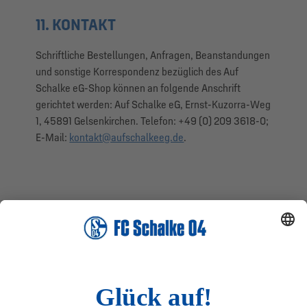
11. KONTAKT
Schriftliche Bestellungen, Anfragen, Beanstandungen
und sonstige Korrespondenz bezüglich des Auf
Schalke eG-Shop können an folgende Anschrift
gerichtet werden: Auf Schalke eG, Ernst-Kuzorra-Weg
1, 45891 Gelsenkirchen. Telefon: +49 (0) 209 3618-0;
E-Mail:
kontakt@aufschalkeeg.de
.
Wissenswertes
Rechtliches
Auf Schalke eG