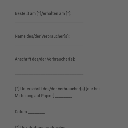
Bestellt am (*)/erhalten am (*):
________________________________________
Name des/der Verbraucher(s):
________________________________________
Anschrift des/der Verbraucher(s):
________________________________________
________________________________________
(*) Unterschrift des/der Verbraucher(s) (nur bei
Mitteilung auf Papier) __________
Datum __________
(*) Unzutreffendes streichen