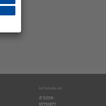
____
Auf Schalke eG
✆ 0209-
97751877