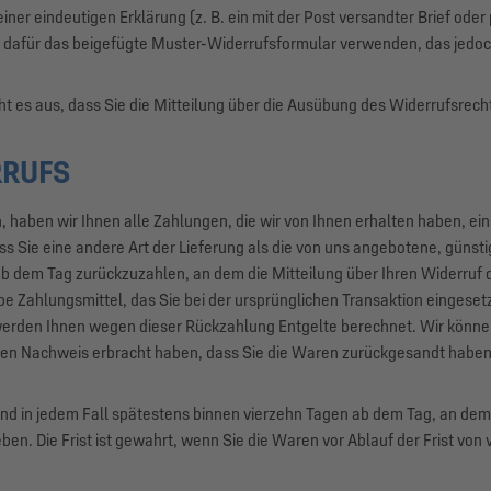
ner eindeutigen Erklärung (z. B. ein mit der Post versandter Brief oder 
n dafür das beigefügte Muster-Widerrufsformular verwenden, das jedoch
ht es aus, dass Sie die Mitteilung über die Ausübung des Widerrufsrech
RRUFS
 haben wir Ihnen alle Zahlungen, die wir von Ihnen erhalten haben, ein
ss Sie eine andere Art der Lieferung als die von uns angebotene, güns
b dem Tag zurückzuzahlen, an dem die Mitteilung über Ihren Widerruf di
 Zahlungsmittel, das Sie bei der ursprünglichen Transaktion eingesetz
 werden Ihnen wegen dieser Rückzahlung Entgelte berechnet. Wir könne
den Nachweis erbracht haben, dass Sie die Waren zurückgesandt haben,
nd in jedem Fall spätestens binnen vierzehn Tagen ab dem Tag, an dem 
n. Die Frist ist gewahrt, wenn Sie die Waren vor Ablauf der Frist von