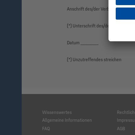
Anschrift des/der Verbraucher(s): __
(*) Unterschrift des/der Verbraucher(
Datum __________
(*) Unzutreffendes streichen
Wissenswertes
Rechtlic
Allgemeine Informationen
Impress
FAQ
AGB