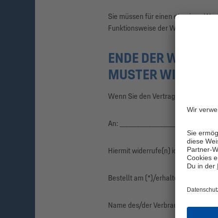
Sie müssen für einen etwaigen Wert
Funktionsweise der Waren nicht no
ENDE DER WIDERR
MUSTER WIDERRU
Wenn Sie den Vertrag widerrufen wo
An: _________________________________
Hiermit widerrufe(n) ich/wir (*) de
Bestellt am (*)/erhalten am (*): ____
Name des/der Verbraucher(s): ______