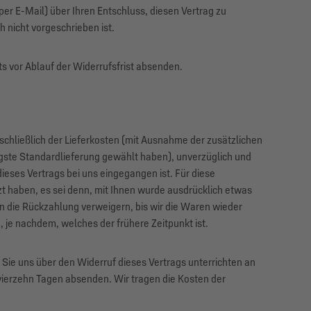
per E-Mail) über Ihren Entschluss, diesen Vertrag zu
 nicht vorgeschrieben ist.
ts vor Ablauf der Widerrufsfrist absenden.
schließlich der Lieferkosten (mit Ausnahme der zusätzlichen
tigste Standardlieferung gewählt haben), unverzüglich und
eses Vertrags bei uns eingegangen ist. Für diese
t haben, es sei denn, mit Ihnen wurde ausdrücklich etwas
n die Rückzahlung verweigern, bis wir die Waren wieder
 je nachdem, welches der frühere Zeitpunkt ist.
Sie uns über den Widerruf dieses Vertrags unterrichten an
 vierzehn Tagen absenden. Wir tragen die Kosten der