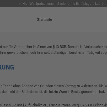
✓ Hier Wertgutscheine mit oder ohne Eintrittsgeld kaufen
Startseite
t nur für Verbraucher im Sinne von § 13 BGB. Danach ist Verbraucher j
ihrer gewerblichen noch ihrer selbstständigen beruflichen Tätigkeit z
RUNG
hn Tagen ohne Angabe von Gründen diesen Vertrag zu widerrufen. Die Wi
, der nicht der Beförderer ist, die letzte Ware in Besitz genommen hat.
üssen Sie uns (Auf Schalke eG, Ernst-Kuzorra-Weg 1, 45891 Gelsenkir