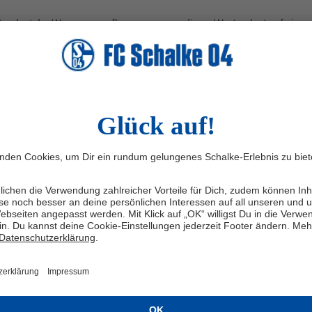
verlust der Waren nur aufkommen, wenn dieser Wertverlust auf einen 
twendigen Umgang mit ihnen zurückzuführen ist.
UFSBELEHRUNG
FSFORMULAR
llen, dann füllen Sie bitte dieses Formular aus und senden Sie es zurü
__________________________________
n von mir/uns (*) abgeschlossenen Vertrag über den Kauf der folgenden W
____________________________________
__________________________________