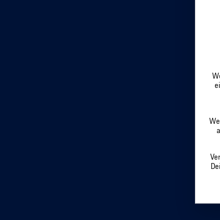
We
e
Wen
a
Ver
Dei