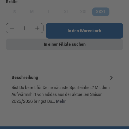
auswählen
Größe
S
M
L
XL
XXL
XXXL
(Diese Option ist zurzeit nicht verfügbar.)
(Diese Option ist zurzeit nicht verfügbar.)
(Diese Option ist zurzeit nicht verfügbar.)
(Diese Option ist zurzeit nicht verfügbar
(Diese Option ist zurzeit nic
Produkt Anzahl: Gib den gewünschten Wert ein od
In den Warenkorb
In einer Filiale suchen
Beschreibung
Bist Du bereit für Deine nächste Sporteinheit? Mit dem
Aufwärmshirt von adidas aus der aktuellen Saison
2025/2026 bringst Du…
Mehr