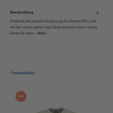
Beschreibung
Entdecke die perfekte Ergänzung für Deinen S04-Look
mit der neuen adidas Cap! Diese stylische Cap in creme
bietet Dir einen…
Mehr
Produktgalerie überspringen
Passend dazu:
SALE