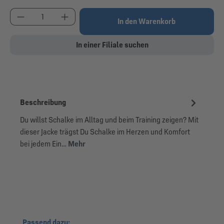
Produkt Anzahl: Gib den gewünschten Wert ein od
In den Warenkorb
In einer Filiale suchen
Beschreibung
Du willst Schalke im Alltag und beim Training zeigen? Mit
dieser Jacke trägst Du Schalke im Herzen und Komfort
bei jedem Ein…
Mehr
Produktgalerie überspringen
Passend dazu: