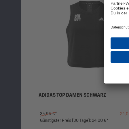
ADIDAS TOP DAMEN SCHWARZ
34,95 €*
24,0
Günstigster Preis (30 Tage): 24,00 €*