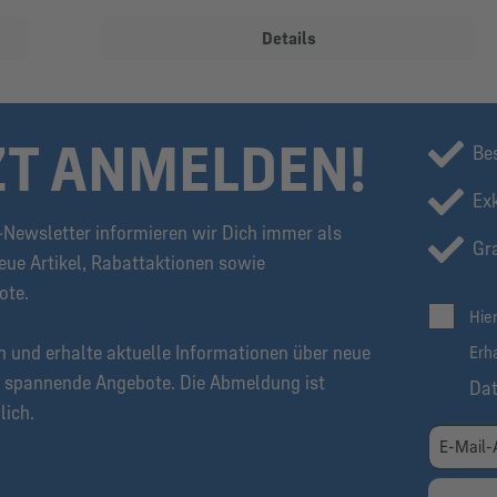
Details
ZT ANMELDEN!
Be
Ex
Newsletter informieren wir Dich immer als
Gra
eue Artikel, Rabattaktionen sowie
ote.
Hie
n und erhalte aktuelle Informationen über neue
Erh
 spannende Angebote. Die Abmeldung ist
Da
lich.