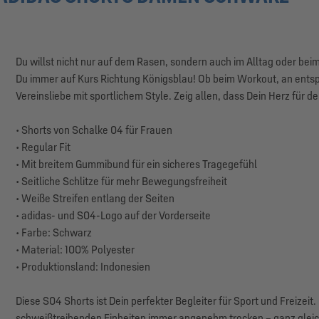
Du willst nicht nur auf dem Rasen, sondern auch im Alltag oder beim
Du immer auf Kurs Richtung Königsblau! Ob beim Workout, an entsp
Vereinsliebe mit sportlichem Style. Zeig allen, dass Dein Herz für d
• Shorts von Schalke 04 für Frauen
• Regular Fit
• Mit breitem Gummibund für ein sicheres Tragegefühl
• Seitliche Schlitze für mehr Bewegungsfreiheit
• Weiße Streifen entlang der Seiten
• adidas- und S04-Logo auf der Vorderseite
• Farbe: Schwarz
• Material: 100% Polyester
• Produktionsland: Indonesien
Diese S04 Shorts ist Dein perfekter Begleiter für Sport und Freizei
schweißtreibenden Einheiten immer angenehm trocken – ganz gleich