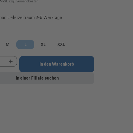
 MwSt. zzgl. Versandkosten
bar, Lieferzeitraum 2-5 Werktage
swählen
M
L
XL
XXL
 Option ist zurzeit nicht verfügbar.)
t Anzahl: Gib den gewünschten Wert ein oder be
In den Warenkorb
In einer Filiale suchen