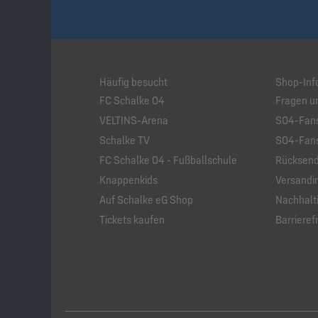
Häufig besucht
Shop-Inf
FC Schalke 04
Fragen u
VELTINS-Arena
S04-Fans
Schalke TV
S04-Fans
FC Schalke 04 - Fußballschule
Rücksend
Knappenkids
Versandi
Auf Schalke eG Shop
Nachhalti
Tickets kaufen
Barrierefr