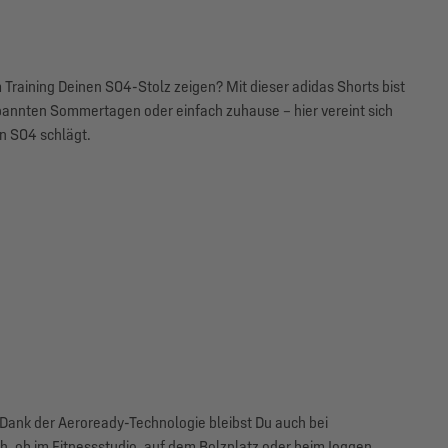
 Training Deinen S04-Stolz zeigen? Mit dieser adidas Shorts bist
annten Sommertagen oder einfach zuhause – hier vereint sich
en S04 schlägt.
t. Dank der Aeroready-Technologie bleibst Du auch bei
, ob im Fitnessstudio, auf dem Bolzplatz oder beim Joggen