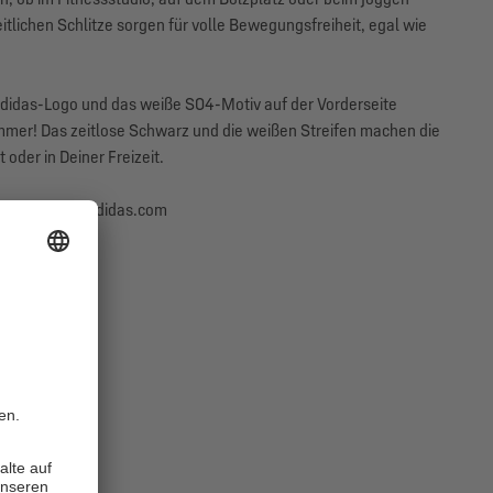
tlichen Schlitze sorgen für volle Bewegungsfreiheit, egal wie
adidas-Logo und das weiße S04-Motiv auf der Vorderseite
immer! Das zeitlose Schwarz und die weißen Streifen machen die
 oder in Deiner Freizeit.
aurach, info@adidas.com