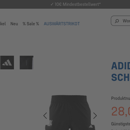
✓ 10€ Mindestbestellwert*
ikel
Neu
% Sale %
AUSWÄRTSTRIKOT
ADI
SC
Produktn
28,
Günstigste