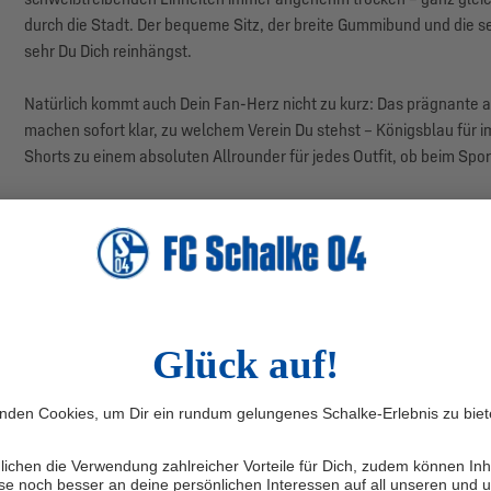
durch die Stadt. Der bequeme Sitz, der breite Gummibund und die sei
sehr Du Dich reinhängst.
Natürlich kommt auch Dein Fan-Herz nicht zu kurz: Das prägnante 
machen sofort klar, zu welchem Verein Du stehst – Königsblau für 
Shorts zu einem absoluten Allrounder für jedes Outfit, ob beim Sport
Herstellerangaben: adidas AG, Adi-Dassler-Str. 1, 91074 Herzogen
SALE