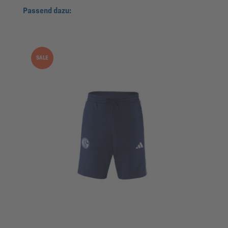
Produktgalerie überspringen
Passend dazu:
SALE