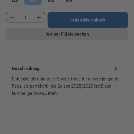
128
140
152
164
Produkt Anzahl: Gib den gewünschten Wert ein od
In den Warenkorb
In einer Filiale suchen
Beschreibung
Entdecke die ultimative Sweat-Hose für unsere jüngsten
Fans, die perfekt für die Saison 2025/2026 ist! Diese
kuschelige Swea…
Mehr