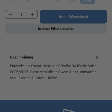
S
M
L
XL
XXL
XXXL
(Diese Option ist zurzeit nicht verfügbar.)
(Diese Option ist zurzeit nicht verfügbar.)
(Diese Option ist zurzeit nicht verfügbar.)
(Diese Option ist zurzeit nicht verfügbar
(Diese Option ist zurzeit nic
Produkt Anzahl: Gib den gewünschten Wert ein od
In den Warenkorb
In einer Filiale suchen
Beschreibung
Entdecke die Sweat-Hose von Schalke 04 für die Saison
2025/2026. Diese gemütliche Sweat-Hose, entworfen
von unserem Ausstatt…
Mehr