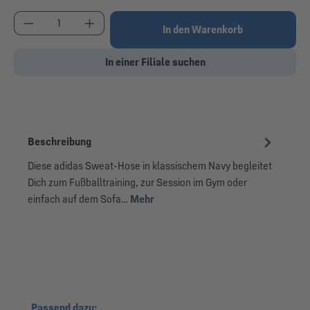
Produkt Anzahl: Gib den gewünschten Wert ein od
In den Warenkorb
In einer Filiale suchen
Beschreibung
Diese adidas Sweat-Hose in klassischem Navy begleitet
Dich zum Fußballtraining, zur Session im Gym oder
einfach auf dem Sofa…
Mehr
Produktgalerie überspringen
Passend dazu: