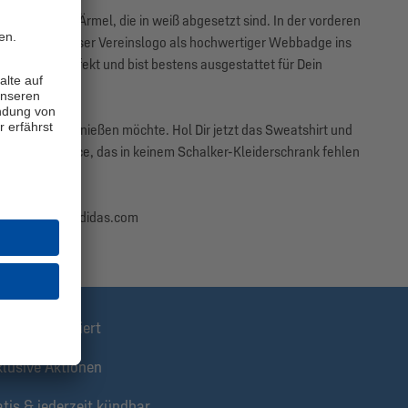
n entlang der Ärmel, die in weiß abgesetzt sind. In der vorderen
runter sticht unser Vereinslogo als hochwertiger Webbadge ins
rschrank perfekt und bist bestens ausgestattet für Dein
sigen Style genießen möchte. Hol Dir jetzt das Sweatshirt und
 Statement-Piece, das in keinem Schalker-Kleiderschrank fehlen
aurach, info@adidas.com
stens informiert
klusive Aktionen
tis & jederzeit kündbar