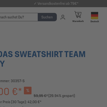
✓ Versandkostenfrei ab 79€*
Suchen
Warenkorb
Deutsch
DAS SWEATSHIRT TEAM
Y
ummer:
30357-S
00 €*
%
59,95 €*
(29.94% gespart)
r Preis (30 Tage): 42,00 €*