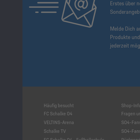
Erstes über n
Sonderangeb
Melde Dich a
Produkte und
jederzeit mög
Häufig besucht
Shop-Inf
FC Schalke 04
Fragen u
VELTINS-Arena
S04-Fans
Schalke TV
S04-Fans
FC Schalke 04 - Fußballschule
Rücksend