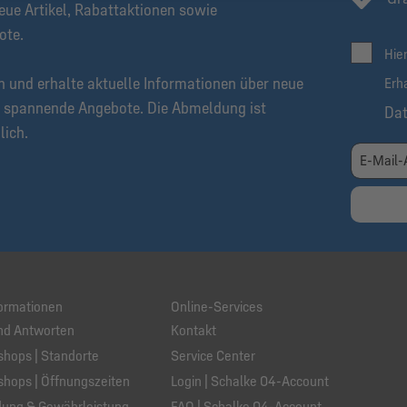
eue Artikel, Rabattaktionen sowie
ote.
Hie
n und erhalte aktuelle Informationen über neue
Erh
 spannende Angebote. Die Abmeldung ist
Da
lich.
ormationen
Online-Services
nd Antworten
Kontakt
hops | Standorte
Service Center
hops | Öffnungszeiten
Login | Schalke 04-Account
ung & Gewährleistung
FAQ | Schalke 04-Account