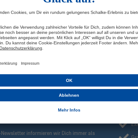
Sportliche Akzente setzt der Sweater mit den breiten adidas Streife
Mitte findest Du das adidas Logo als eleganten Stick und direkt da
Auge. Mit diesem Sweatshirt ergänzt Du Deinen königsblauen Kleide
nächstes Stadionerlebnis.
Ein Muss für jeden Fan, der seine Leidenschaft zeigen und dabei läs
erlebe, wie es Deinen Look auf das nächste Level hebt. Ein echtes
darf.
Herstellerangaben: adidas AG, Adi-Dassler-Str. 1, 91074 Herzogen
ZT ANMELDEN!
Be
Ex
Newsletter informieren wir Dich immer als
Gra