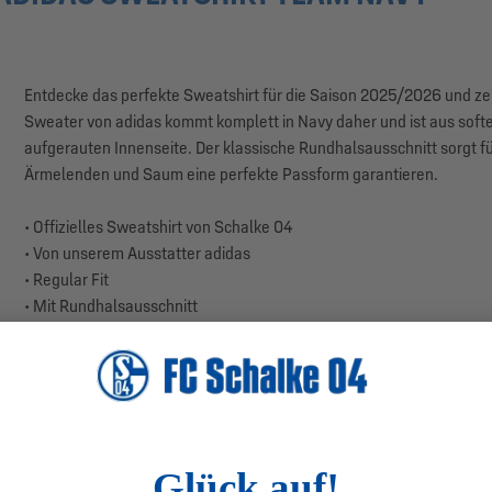
Entdecke das perfekte Sweatshirt für die Saison 2025/2026 und zeig
Sweater von adidas kommt komplett in Navy daher und ist aus soft
aufgerauten Innenseite. Der klassische Rundhalsausschnitt sorgt 
Ärmelenden und Saum eine perfekte Passform garantieren.
• Offizielles Sweatshirt von Schalke 04
• Von unserem Ausstatter adidas
• Regular Fit
• Mit Rundhalsausschnitt
• adidas-Stick und S04-Webbadge auf der Brust
• Weiße adidas Streifen entlang der Arme
• Kuschelig aufgeraute Innenseite
• Farbe: Navy
• Material: 55% Baumwolle, 36% Polyester, 9% Viskose
• Produktionsland: Pakistan