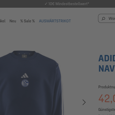
✓ 10€ Mindestbestellwert*
ikel
Neu
% Sale %
AUSWÄRTSTRIKOT
ADI
NAV
Produktn
42,
Günstigste