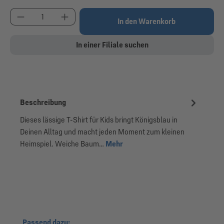
Produkt Anzahl: Gib den gewünschten Wert ein od
In den Warenkorb
In einer Filiale suchen
Beschreibung
Dieses lässige T-Shirt für Kids bringt Königsblau in
Deinen Alltag und macht jeden Moment zum kleinen
Heimspiel. Weiche Baum…
Mehr
Produktgalerie überspringen
Passend dazu: