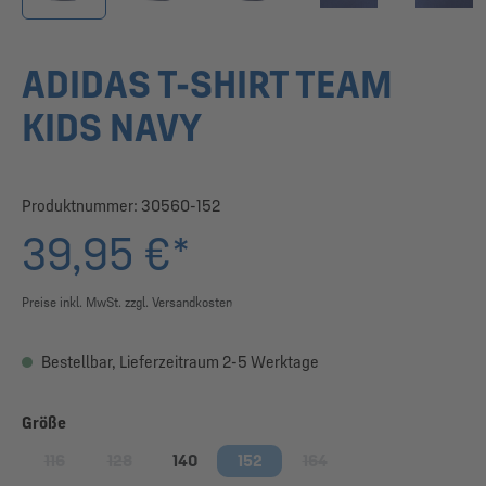
ADIDAS T-SHIRT TEAM
KIDS NAVY
Produktnummer:
30560-152
39,95 €*
Preise inkl. MwSt. zzgl. Versandkosten
Bestellbar, Lieferzeitraum 2-5 Werktage
auswählen
Größe
116
128
140
152
164
(Diese Option ist zurzeit nicht verfügbar.)
(Diese Option ist zurzeit nicht verfügbar.)
(Diese Option ist zurzeit nic