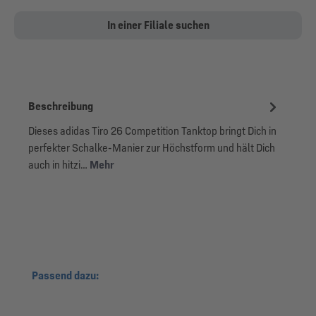
In einer Filiale suchen
Beschreibung
Dieses adidas Tiro 26 Competition Tanktop bringt Dich in
perfekter Schalke-Manier zur Höchstform und hält Dich
auch in hitzi…
Mehr
Produktgalerie überspringen
Passend dazu: