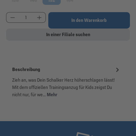
128
140
152
164
(Diese Option ist zurzeit nicht verfügbar.)
(Diese Option ist zurzeit nicht verfügbar.)
(Diese Option ist zurzeit nicht verfügbar
Produkt Anzahl: Gib den gewünschten Wert ein od
In den Warenkorb
In einer Filiale suchen
Beschreibung
Zieh an, was Dein Schalker Herz höherschlagen lässt!
Mit dem offiziellen Trainingsanzug für Kids zeigst Du
nicht nur, für we…
Mehr