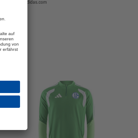
aurach, info@adidas.com
NEU