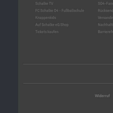
Schalke TV
S04-Fans
FC Schalke 04 - Fußballschule
Rücksend
Knappenkids
Versandi
Auf Schalke eG Shop
Nachhalti
Tickets kaufen
Barrierefr
Widerruf