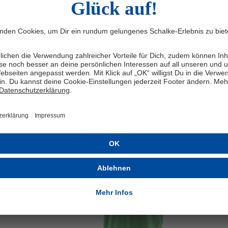
Herstellerangaben: adidas AG, Adi-Dassler-Str. 1, 91074 Herzogen
NEU