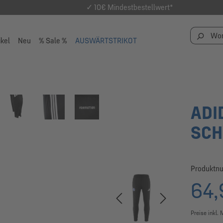
✓ 10€ Mindestbestellwert*
ikel
Neu
% Sale %
AUSWÄRTSTRIKOT
ADI
SC
Produktn
64,
Preise inkl.