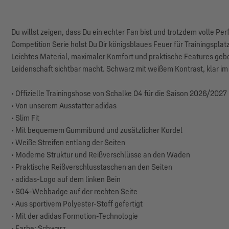
Du willst zeigen, dass Du ein echter Fan bist und trotzdem volle Per
Competition Serie holst Du Dir königsblaues Feuer für Trainingsplatz
Leichtes Material, maximaler Komfort und praktische Features g
Leidenschaft sichtbar macht. Schwarz mit weißem Kontrast, klar im L
• Offizielle Trainingshose von Schalke 04 für die Saison 2026/2027
• Von unserem Ausstatter adidas
• Slim Fit
• Mit bequemem Gummibund und zusätzlicher Kordel
• Weiße Streifen entlang der Seiten
• Moderne Struktur und Reißverschlüsse an den Waden
• Praktische Reißverschlusstaschen an den Seiten
• adidas-Logo auf dem linken Bein
• S04-Webbadge auf der rechten Seite
• Aus sportivem Polyester-Stoff gefertigt
• Mit der adidas Formotion-Technologie
• Farbe: Schwarz