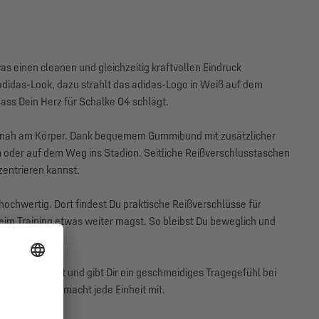
s einen cleanen und gleichzeitig kraftvollen Eindruck
n adidas-Look, dazu strahlt das adidas-Logo in Weiß auf dem
dass Dein Herz für Schalke 04 schlägt.
ehm nah am Körper. Dank bequemem Gummibund mit zusätzlicher
m oder auf dem Weg ins Stadion. Seitliche Reißverschlusstaschen
nzentrieren kannst.
 hochwertig. Dort findest Du praktische Reißverschlüsse für
eim Training etwas weiter magst. So bleibst Du beweglich und
gungsfreiheit und gibt Dir ein geschmeidiges Tragegefühl bei
r Haut an und macht jede Einheit mit.