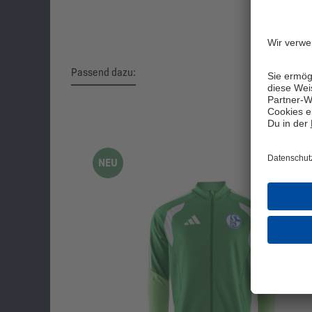
Passend dazu:
Produktgalerie überspringen
NEU