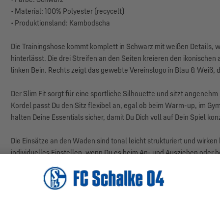
• Material: 100% Polyester (recycelt)
• Produktionsland: Kambodscha
Die Trainingshose kommt komplett in Schwarz mit weißen Details, wa
hinterlässt. Die drei Streifen an den Seiten kreieren den ikonische
linken Bein. Rechts zeigt das gewebte Vereinslogo in Blau & Weiß, 
Der Slim Fit sorgt für eine sportliche Silhouette und sitzt angen
Kordel passt Du den Sitz flexibel an, egal ob beim Warm-up, im Gy
halten Deine Essentials sicher, damit Du Dich voll auf Dein Spiel ko
Die Einsätze an den Waden sind tonal leicht strukturiert und wirken
individuelles Einstellen, wenn Du es beim An- und Ausziehen oder b
bereit für jeden Sprint und jede Grätsche.
Die adidas Formotion-Technologie unterstützt Deine natürliche Bewe
jeder Aktion. Die leichte Polyester-Ware fühlt sich angenehm auf de