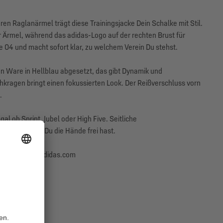
ren Raglanärmel trägt diese Trainingsjacke Dein Schalke mit Stil.
er Ärmel, während das adidas-Logo auf der rechten Brust für
ke 04 und macht sofort klar, zu welchem Verein Du stehst.
ten Ware in Hellblau abgesetzt, das gibt Dynamik und
tehkragen bringt einen fokussierten Look. Der Reißverschluss vorn
.
l ob Sprint, Jubel oder High Five. Seitliche
Handy, damit Du die Hände frei hast.
aurach, info@adidas.com