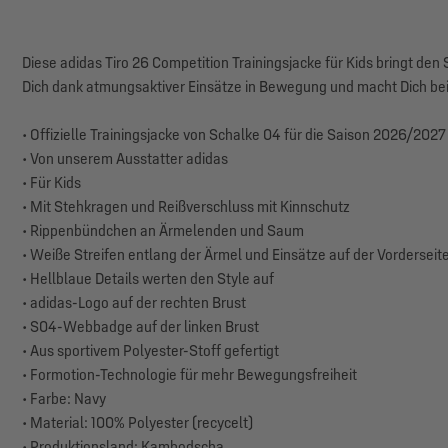
Diese adidas Tiro 26 Competition Trainingsjacke für Kids bringt den S
Dich dank atmungsaktiver Einsätze in Bewegung und macht Dich bei
• Offizielle Trainingsjacke von Schalke 04 für die Saison 2026/2027
• Von unserem Ausstatter adidas
• Für Kids
• Mit Stehkragen und Reißverschluss mit Kinnschutz
• Rippenbündchen an Ärmelenden und Saum
• Weiße Streifen entlang der Ärmel und Einsätze auf der Vorderseit
• Hellblaue Details werten den Style auf
• adidas-Logo auf der rechten Brust
• S04-Webbadge auf der linken Brust
• Aus sportivem Polyester-Stoff gefertigt
• Formotion-Technologie für mehr Bewegungsfreiheit
• Farbe: Navy
• Material: 100% Polyester (recycelt)
• Produktionsland: Kambodscha