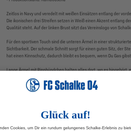
Zeitlos in Navy und veredelt mit weißen Einsätzen entlang der vorde
Die ikonischen drei Streifen setzen in Weiß einen Akzent entlang d
Qualität steht. Auf der linken Brust sitzt das Vereinslogo von Schal
Für den sportiven Touch sind die unteren Ärmel in einer strukturier
Sichtbarkeit. Der schmale Schnitt sorgt für einen guten Sitz, der S
hat einen Kinnschutz, dadurch bleibt es bequem, wenn Du Gas gibst
Lange Ärmel mit Rippbündchen halten alles dort, wo es hingehört, ega
Reißverschlusstaschen bieten sicheren Stauraum für Schlüssel und 
Herstellerangaben: adidas AG, Adi-Dassler-Str. 1, 91074 Herzogen