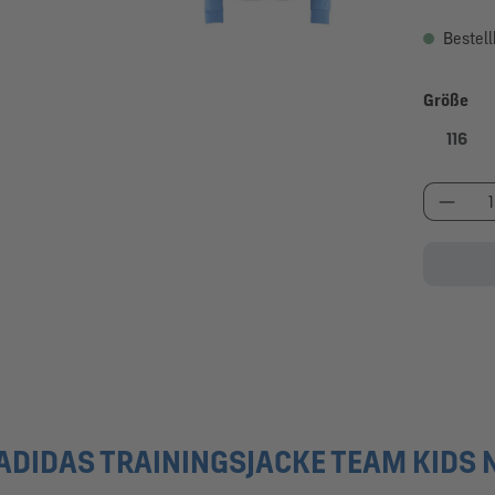
Bestell
au
Größe
116
Produk
DIDAS TRAININGSJACKE TEAM KIDS 