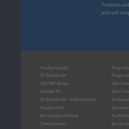
Produkte und
jederzeit mög
Häufig besucht
Shop-Inf
FC Schalke 04
Fragen u
VELTINS-Arena
S04-Fans
Schalke TV
S04-Fans
FC Schalke 04 - Fußballschule
Rücksend
Knappenkids
Versandi
Auf Schalke eG Shop
Nachhalti
Tickets kaufen
Barrierefr