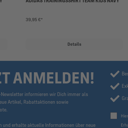
Y
ADIDAS TRAININGSSHIRT TEAM KIDS NAVY
39,95 €*
Details
ZT ANMELDEN!
Be
Ex
Newsletter informieren wir Dich immer als
Gra
eue Artikel, Rabattaktionen sowie
ote.
Hie
n und erhalte aktuelle Informationen über neue
Erh