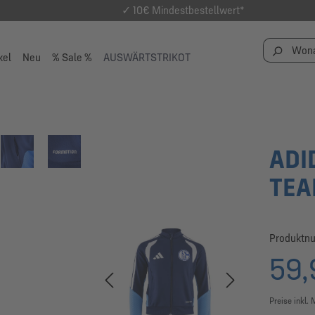
✓ 10€ Mindestbestellwert*
kel
Neu
% Sale %
AUSWÄRTSTRIKOT
ADI
TEA
Produktn
59,
Preise inkl.