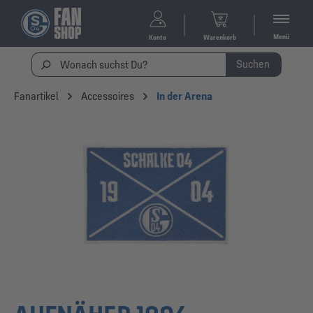
Menü
Konto
Warenkorb
Suchen
Fanartikel
Accessoires
In der Arena
Bildergalerie überspringen