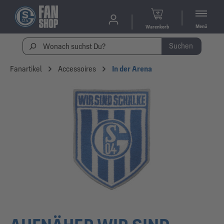
Menü
Warenkorb
Suchen
Fanartikel
Accessoires
In der Arena
Bildergalerie überspringen