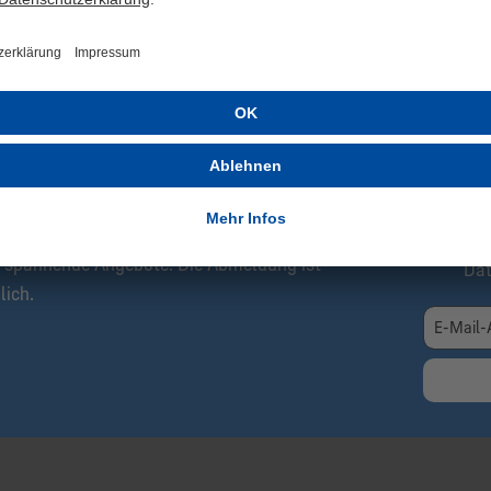
ZT ANMELDEN!
Be
Ex
Newsletter informieren wir Dich immer als
Gra
eue Artikel, Rabattaktionen sowie
ote.
Hie
n und erhalte aktuelle Informationen über neue
Erh
 spannende Angebote. Die Abmeldung ist
Da
lich.