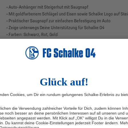
• Auto-Anhänger mit Steigerhut mit Saugnapf
• Mit goldfarbenem Schlägel und Eisen sowie Schalke Logo auf Ste
• Praktischer Saugnapf zur einfachen Befestigung im Auto
• Zeige unterwegs Deine Unterstützung für Schalke 04
• Farben: Schwarz, Rot, Gold
• Material: Soft PVC/Metall
• Größe: 5 x 5 x 18,5 cm
Der Auto-Anhänger ist die perfekte Wahl für jeden Schalke-Fan! Der
und Eisen auf der einen Seite und dem Schalke Logo auf der ander
einfach und sicher an der Windschutzscheibe oder einer anderen gl
Hol Dir jetzt den Auto-Anhänger und zeige bei jeder Fahrt Deine Lieb
Herstellerangaben: MARKENmerch GmbH & Co. KG, Hehner Str. 1