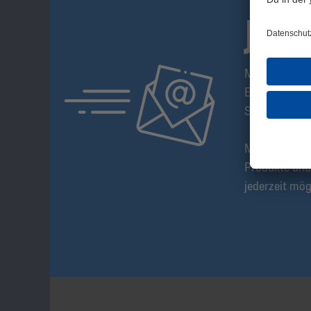
JET
Mit dem S04-
Erstes über n
Sonderangeb
Melde Dich a
Produkte und
jederzeit mög