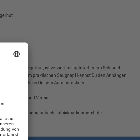
igerhut
 schwarze Steigerhut, ist verziert mit goldfarbenem Schlägel
en Seite. Mit dem praktischen Saugnapf kannst Du den Anhänger
atten Oberfläche in Deinem Auto befestigen.
e zu Tradition und Verein.
05, 41069 Mönchengladbach, info@markenmerch.de