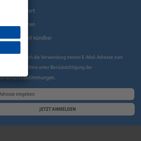
stens informiert
klusive Aktionen
tis & jederzeit kündbar
rmit bestätige ich die Verwendung meiner E-Mail-Adresse zum
alt des Newsletters unter Berücksichtigung der
tenschutzbestimmungen
.
JETZT ANMELDEN