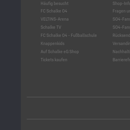
Häufig besucht
Shop-Inf
FC Schalke 04
Fragen u
VELTINS-Arena
S04-Fans
Schalke TV
S04-Fans
FC Schalke 04 - Fußballschule
Rücksend
Knappenkids
Versandi
Auf Schalke eG Shop
Nachhalti
Tickets kaufen
Barrierefr