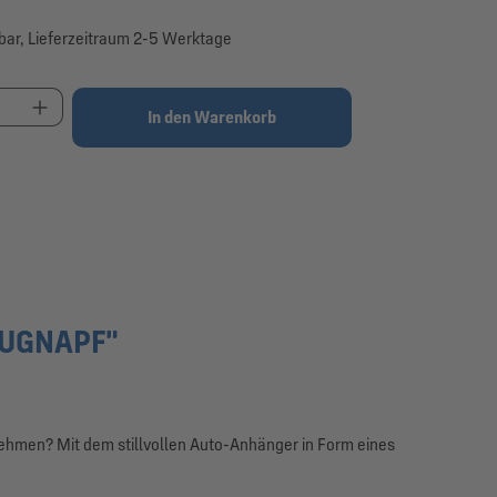
bar, Lieferzeitraum 2-5 Werktage
t Anzahl: Gib den gewünschten Wert ein oder be
In den Warenkorb
AUGNAPF"
nehmen? Mit dem stillvollen Auto-Anhänger in Form eines