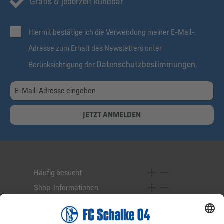
Gratis & jederzeit kündbar
Hiermit bestätige ich die Verwendung meiner E-Mail-
Adresse zum Erhalt des Newsletters unter
Datenschutzbestimmungen
Berücksichtigung der
.
JETZT ANMELDEN
Häufig besucht
Shop-Informationen
Online-Services
Service-Hotline