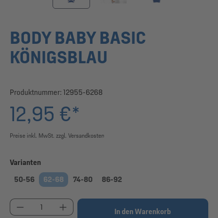
BODY BABY BASIC
KÖNIGSBLAU
Produktnummer:
12955-6268
12,95 €*
Preise inkl. MwSt. zzgl. Versandkosten
auswählen
Varianten
50-56
62-68
74-80
86-92
Produkt Anzahl: Gib den gewünschten Wert ein od
In den Warenkorb