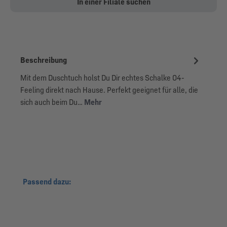
In einer Filiale suchen
Beschreibung
Mit dem Duschtuch holst Du Dir echtes Schalke 04-
Feeling direkt nach Hause. Perfekt geeignet für alle, die
sich auch beim Du…
Mehr
Produktgalerie überspringen
Passend dazu: