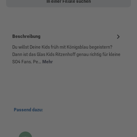
In einer Filiale suchen
Beschreibung
Du willst Deine Kids früh mit Königsblau begeistern?
Dann ist das Glas Kids Ritzenhoff genau richtig für kleine
S04 Fans. Pe…
Mehr
Produktgalerie überspringen
Passend dazu: