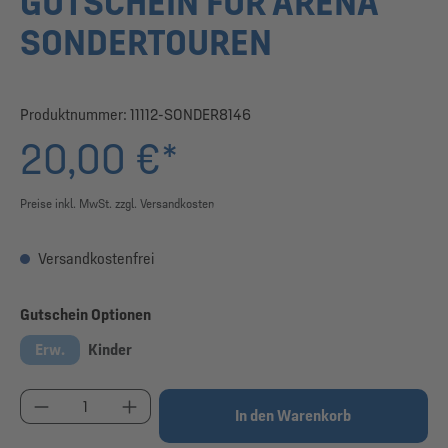
GUTSCHEIN FÜR ARENA
SONDERTOUREN
Produktnummer:
11112-SONDER8146
20,00 €*
Preise inkl. MwSt. zzgl. Versandkosten
Versandkostenfrei
auswählen
Gutschein Optionen
Erw.
Kinder
Produkt Anzahl: Gib den gewünschten Wert ein od
In den Warenkorb