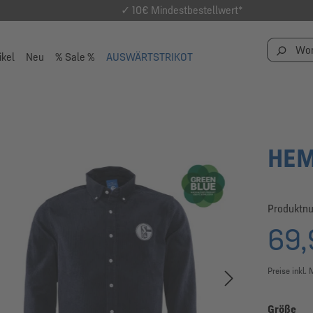
✓ 10€ Mindestbestellwert*
ikel
Neu
% Sale %
AUSWÄRTSTRIKOT
HEM
Produktn
69,
Preise inkl.
au
Größe