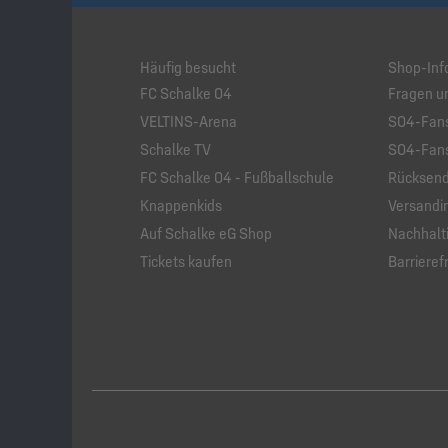
Häufig besucht
Shop-Inf
FC Schalke 04
Fragen u
VELTINS-Arena
S04-Fans
Schalke TV
S04-Fans
FC Schalke 04 - Fußballschule
Rücksend
Knappenkids
Versandi
Auf Schalke eG Shop
Nachhalti
Tickets kaufen
Barrierefr