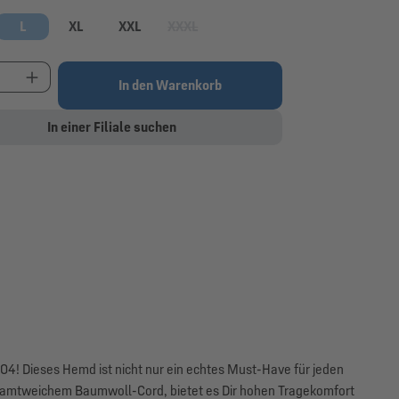
L
XL
XXL
XXXL
 Option ist zurzeit nicht verfügbar.)
(Diese Option ist zurzeit nicht verfügbar.)
t Anzahl: Gib den gewünschten Wert ein oder be
In den Warenkorb
In einer Filiale suchen
04! Dieses Hemd ist nicht nur ein echtes Must-Have für jeden
us samtweichem Baumwoll-Cord, bietet es Dir hohen Tragekomfort