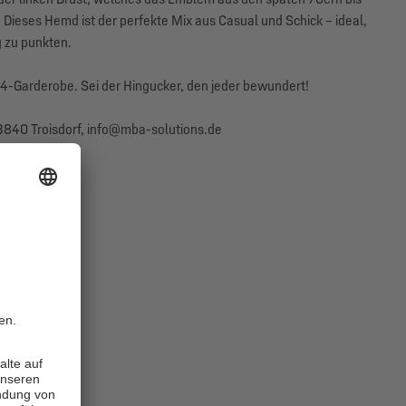
 Dieses Hemd ist der perfekte Mix aus Casual und Schick – ideal,
 zu punkten.
4-Garderobe. Sei der Hingucker, den jeder bewundert!
840 Troisdorf, info@mba-solutions.de