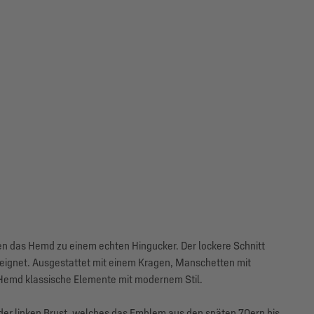
n das Hemd zu einem echten Hingucker. Der lockere Schnitt
ten eignet. Ausgestattet mit einem Kragen, Manschetten mit
 Hemd klassische Elemente mit modernem Stil.
 der linken Brust, welches das Emblem aus den späten 70ern bis