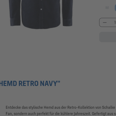
M
(Diese
Produk
HEMD RETRO NAVY"
Entdecke das stylische Hemd aus der Retro-Kollektion von Schalke 
Fan, sondern auch perfekt für die kühlere Jahreszeit. Gefertigt a