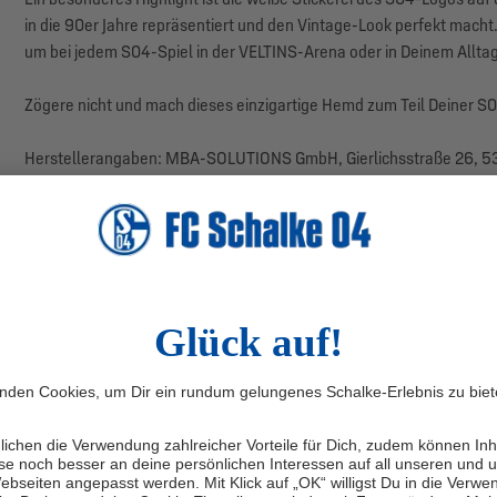
in die 90er Jahre repräsentiert und den Vintage-Look perfekt macht.
um bei jedem S04-Spiel in der VELTINS-Arena oder in Deinem Alltag
Zögere nicht und mach dieses einzigartige Hemd zum Teil Deiner S0
Herstellerangaben: MBA-SOLUTIONS GmbH, Gierlichsstraße 26, 53