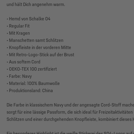
und hält Dich angenehm warm.
• Hemd von Schalke 04
• Regular Fit
• Mit Kragen
• Manschetten samt Schlitzen
• Knopfleiste in der vorderen Mitte
• Mit Retro-Logo-Stick auf der Brust
• Aus softem Cord
• OEKO-TEX 100 zertifiziert
• Farbe: Navy
• Material: 100% Baumwolle
• Produktionsland: China
Die Farbe in klassischem Navy und der angesagte Cord-Stoff mache
sorgt für eine lässige Passform, die sich ideal für Freizeitaktivitä
Schlitzen und einer durchgehenden Knopfleiste, kombiniert dieses
Ein besonderes Highlight ist die weiße Stickerei des S04-Logos auf