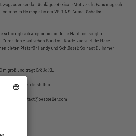
cht wegzudenkenden Schlägel-&-Eisen-Motiv zieht Fans magisch
dt oder beim Heimspiel in der VELTINS-Arena. Schalke-
re schmiegt sich angenehm an Deine Haut und sorgt für
 Durch den elastischen Bund mit Kordelzug sitzt die Hose
schen bieten Platz für Handy und Schlüssel: So hast Du immer
80 m groß und trägt Größe XL.
Nummer größer zu bestellen.
 Dänemark, contact@bestseller.com