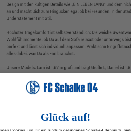
Design mit den kultigen Details wie „EIN LEBEN LANG“ und dem ni
an und macht Dich zum Hingucker, egal ob bei Freunden, in der Sta
Understatement mit Stil.
Höchster Tragekomfort ist selbstverständlich: Die weiche Sweatwa
Wohlfühlmomente, ob Du auf dem Sofa relaxst oder unterwegs bist.
perfekt und lässt sich individuell anpassen. Praktische Eingriffsta
alles dabei, was Du als Fan brauchst.
Unsere Models: Lara ist 1,67 m groß und trägt Größe L, Daniel ist 1,
Achtung:
Der Jogger fällt etwas kleiner aus. Wir empfehlen, eine 
Herstellerangaben: Bestseller A/S, Fredsskovvej 5, 7330 Brande,