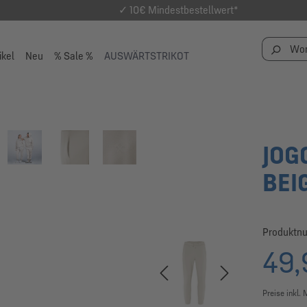
✓ 10€ Mindestbestellwert*
ikel
Neu
% Sale %
AUSWÄRTSTRIKOT
JOG
BEI
Produktn
49,
Preise inkl.