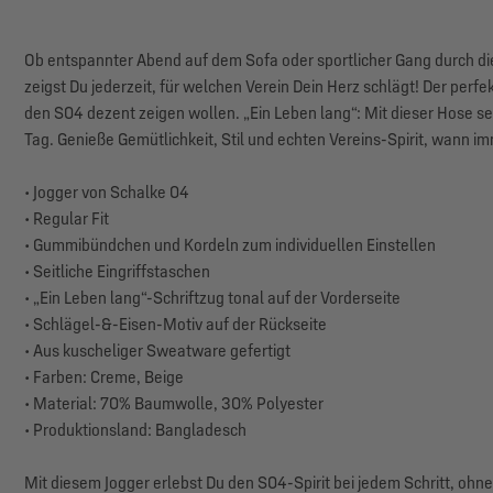
Ob entspannter Abend auf dem Sofa oder sportlicher Gang durch die
zeigst Du jederzeit, für welchen Verein Dein Herz schlägt! Der perfek
den S04 dezent zeigen wollen. „Ein Leben lang“: Mit dieser Hose se
Tag. Genieße Gemütlichkeit, Stil und echten Vereins-Spirit, wann im
• Jogger von Schalke 04
• Regular Fit
• Gummibündchen und Kordeln zum individuellen Einstellen
• Seitliche Eingriffstaschen
• „Ein Leben lang“-Schriftzug tonal auf der Vorderseite
• Schlägel-&-Eisen-Motiv auf der Rückseite
• Aus kuscheliger Sweatware gefertigt
• Farben: Creme, Beige
• Material: 70% Baumwolle, 30% Polyester
• Produktionsland: Bangladesch
Mit diesem Jogger erlebst Du den S04-Spirit bei jedem Schritt, ohn