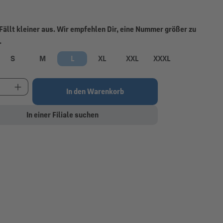
Fällt kleiner aus. Wir empfehlen Dir, eine Nummer größer zu
auswählen
.
S
M
L
XL
XXL
XXXL
t Anzahl: Gib den gewünschten Wert ein oder be
In den Warenkorb
In einer Filiale suchen