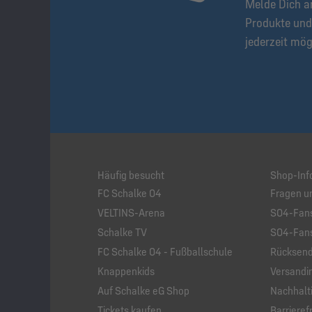
Melde Dich a
Produkte und
jederzeit mög
Häufig besucht
Shop-Inf
FC Schalke 04
Fragen u
VELTINS-Arena
S04-Fans
Schalke TV
S04-Fans
FC Schalke 04 - Fußballschule
Rücksend
Knappenkids
Versandi
Auf Schalke eG Shop
Nachhalti
Tickets kaufen
Barrierefr