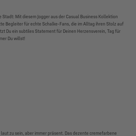
 Stadt: Mit diesem Jogger aus der Casual Business Kollektion
te Begleiter für echte Schalke-Fans, die im Alltag ihren Stolz auf
tzt Du ein subtiles Statement für Deinen Herzensverein, Tag für
mer Du willst!
e laut zu sein, aber immer präsent. Das dezente cremefarbene