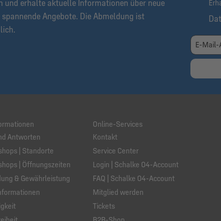
n und erhalte aktuelle Informationen über neue
Erh
 spannende Angebote. Die Abmeldung ist
Da
lich.
ormationen
Online-Services
nd Antworten
Kontakt
hops | Standorte
Service Center
hops | Öffnungszeiten
Login | Schalke 04-Account
ung & Gewährleistung
FAQ | Schalke 04-Account
nformationen
Mitglied werden
gkeit
Tickets
eiheit
B2B-Shop