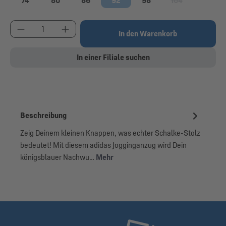
74
80
86
92
98
104
(Diese Option ist 
Produkt Anzahl: Gib den gewünschten Wert ein od
In den Warenkorb
In einer Filiale suchen
Beschreibung
Zeig Deinem kleinen Knappen, was echter Schalke-Stolz
bedeutet! Mit diesem adidas Jogginganzug wird Dein
königsblauer Nachwu…
Mehr