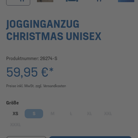
JOGGINGANZUG
CHRISTMAS UNISEX
Produktnummer:
26274-S
59,95 €*
Preise inkl. MwSt. zzgl. Versandkosten
auswählen
Größe
XS
S
M
L
XL
XXL
(Diese Option ist zurzeit nicht verfügbar.)
(Diese Option ist zurzeit nicht verfügbar
(Diese Option ist zurzeit nic
(Diese Option ist 
XXXL
(Diese Option ist zurzeit nicht verfügbar.)