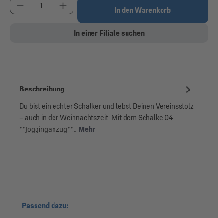
Produkt Anzahl: Gib den gewünschten Wert ein od
In den Warenkorb
In einer Filiale suchen
Beschreibung
Du bist ein echter Schalker und lebst Deinen Vereinsstolz
– auch in der Weihnachtszeit! Mit dem Schalke 04
**Jogginganzug**…
Mehr
Produktgalerie überspringen
Passend dazu: