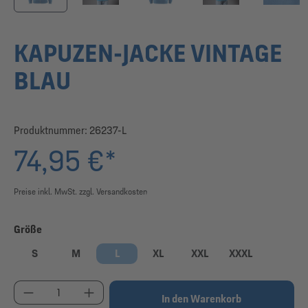
KAPUZEN-JACKE VINTAGE
BLAU
Produktnummer:
26237-L
74,95 €*
Preise inkl. MwSt. zzgl. Versandkosten
auswählen
Größe
S
M
L
XL
XXL
XXXL
Produkt Anzahl: Gib den gewünschten Wert ein od
In den Warenkorb