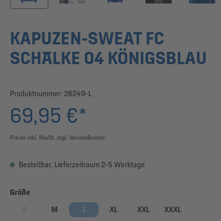
KAPUZEN-SWEAT FC
SCHALKE 04 KÖNIGSBLAU
Produktnummer:
26249-L
69,95 €*
Preise inkl. MwSt. zzgl. Versandkosten
Bestellbar, Lieferzeitraum 2-5 Werktage
auswählen
Größe
S
M
L
XL
XXL
XXXL
(Diese Option ist zurzeit nicht verfügbar.)