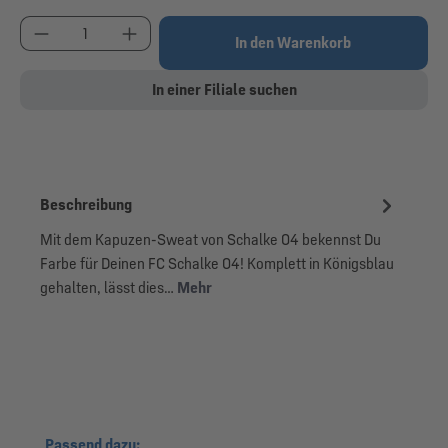
Produkt Anzahl: Gib den gewünschten Wert ein od
In den Warenkorb
In einer Filiale suchen
Beschreibung
Mit dem Kapuzen-Sweat von Schalke 04 bekennst Du
Farbe für Deinen FC Schalke 04! Komplett in Königsblau
gehalten, lässt dies…
Mehr
Produktgalerie überspringen
Passend dazu: