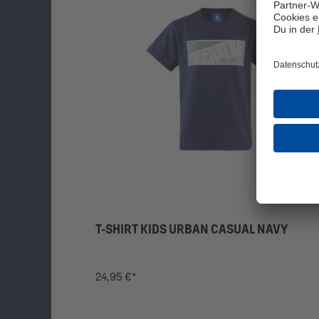
T-SHIRT KIDS URBAN CASUAL NAVY
24,95 €*