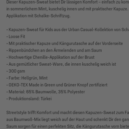
Dieser Kapuzen-Sweat bietet Dir lässigen Komfort – einfach zu komb
in sommerlichem Mint, kuschelig innen und mit praktischer Kapuze.
Applikation mit Schalke-Schriftzug.
• Kapuzen-Sweat für Kids aus der Urban Casual-Kollektion von Sch
• Loose Fit
• Mit praktischer Kapuze und Kängurutasche auf der Vorderseite
• Rippenbündchen an den Ärmelenden und am Saum
• Hochwertige Chenille-Applikation auf der Brust
• Aus gemütlicher Sweat-Ware, die innen kuschelig weich ist
• 300 gsm
• Farbe: Hellgrün, Mint
• OEKO-TEX Made in Green und Grüner Knopf zertifiziert
• Material: 65% Baumwolle, 35% Polyester
• Produktionsland: Türkei
Streetstyle trifft Komfort und macht diesen Kapuzen-Sweat zum 
aus Baumwoll-Mix liegt weich auf der Haut und schenkt Dir den g
Saum sorgen für einen perfekten Sitz, die Kängurutasche vorn biete