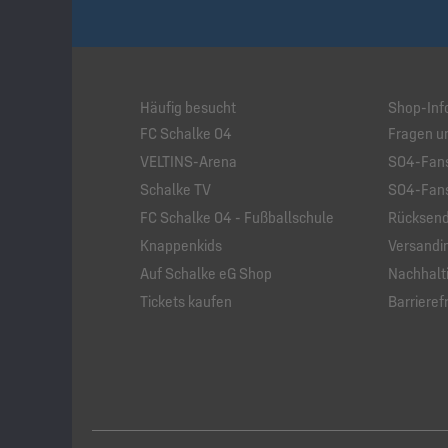
Häufig besucht
Shop-Inf
FC Schalke 04
Fragen u
VELTINS-Arena
S04-Fans
Schalke TV
S04-Fans
FC Schalke 04 - Fußballschule
Rücksend
Knappenkids
Versandi
Auf Schalke eG Shop
Nachhalti
Tickets kaufen
Barrierefr