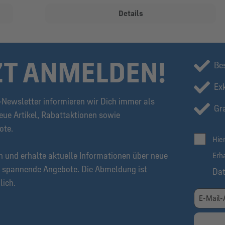
Details
ZT ANMELDEN!
Be
Ex
Newsletter informieren wir Dich immer als
Gra
eue Artikel, Rabattaktionen sowie
ote.
Hie
n und erhalte aktuelle Informationen über neue
Erh
 spannende Angebote. Die Abmeldung ist
Da
lich.