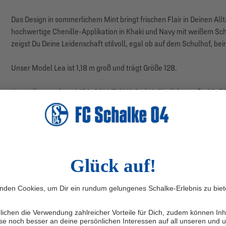
Das Design in sommerlichem Mint bringt frischen Flair in Deinen Allt
hochwertige Chenille-Applikation in Khaki und Navy mit weißem Sch
zeigst Du Deine Leidenschaft stilvoll, egal ob auf dem Schulhof, 
Unser Model Lea ist 1,18 m groß und trägt Größe 128.
Herstellerangaben: MBA-SOLUTIONS GmbH, Gierlichsstraße 26, 53
NEU