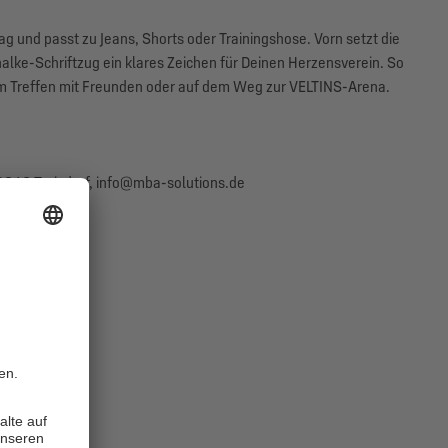
ag und passt zu Jeans, Shorts oder Trainingshose. Vorn setzt die
alke-Schriftzug ein klares Zeichen für Deinen Herzensverein. So
beim Treffen mit Freunden oder auf dem Weg zur VELTINS-Arena.
840 Troisdorf, info@mba-solutions.de