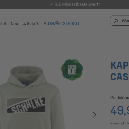
✓ 10€ Mindestbestellwert*
ikel
Neu
% Sale %
AUSWÄRTSTRIKOT
KAP
CAS
Produktn
49,
Preise inkl.