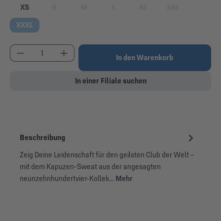
XS
S
M
L
XL
XXL
(Diese Option ist zurzeit nicht verfügbar.)
(Diese Option ist zurzeit nicht verfügbar.)
(Diese Option ist zurzeit nicht verfügbar
(Diese Option ist zurzeit nic
(Diese Option ist 
XXXL
Produkt Anzahl: Gib den gewünschten Wert ein od
In den Warenkorb
In einer Filiale suchen
Beschreibung
Zeig Deine Leidenschaft für den geilsten Club der Welt –
mit dem Kapuzen-Sweat aus der angesagten
neunzehnhundertvier-Kollek…
Mehr