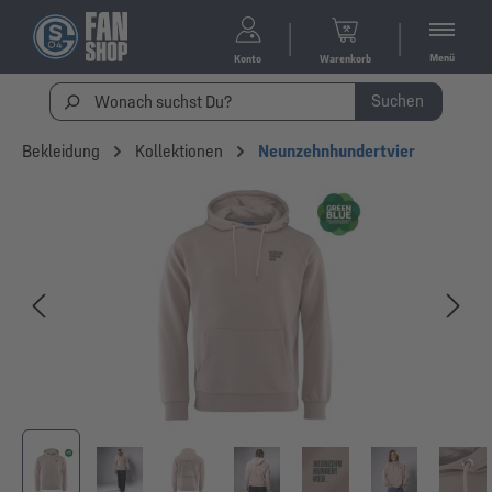
Menü
Konto
Warenkorb
Suchen
Bekleidung
Kollektionen
Neunzehnhundertvier
Bildergalerie überspringen