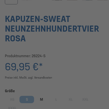
KAPUZEN-SWEAT
NEUNZEHNHUNDERTVIER
ROSA
Produktnummer:
26224-S
69,95 €*
Preise inkl. MwSt. zzgl. Versandkosten
auswählen
Größe
XS
S
M
L
XL
XXL
(Diese Option ist zurzeit nicht verfügbar.)
(Diese Option ist zurzeit nicht verfügbar
(Diese Option ist zurzeit nic
(Diese Option ist 
XXXL