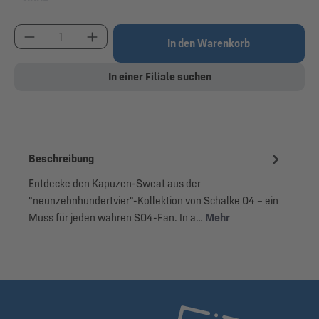
(Diese Option ist zurzeit nicht verfügbar.)
Produkt Anzahl: Gib den gewünschten Wert ein od
In den Warenkorb
In einer Filiale suchen
Beschreibung
Entdecke den Kapuzen-Sweat aus der
"neunzehnhundertvier"-Kollektion von Schalke 04 – ein
Muss für jeden wahren S04-Fan. In a…
Mehr