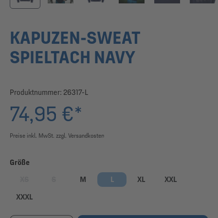
KAPUZEN-SWEAT
SPIELTACH NAVY
Produktnummer:
26317-L
74,95 €*
Preise inkl. MwSt. zzgl. Versandkosten
auswählen
Größe
XS
S
M
L
XL
XXL
(Diese Option ist zurzeit nicht verfügbar.)
(Diese Option ist zurzeit nicht verfügbar.)
XXXL