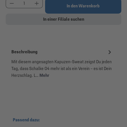
Produkt Anzahl: Gib den gewünschten Wert ein od
In den Warenkorb
In einer Filiale suchen
Beschreibung
Mit diesem angesagten Kapuzen-Sweat zeigst Du jeden
Tag, dass Schalke 04 mehr ist als ein Verein – es ist Dein
Herzschlag. L…
Mehr
Produktgalerie überspringen
Passend dazu: