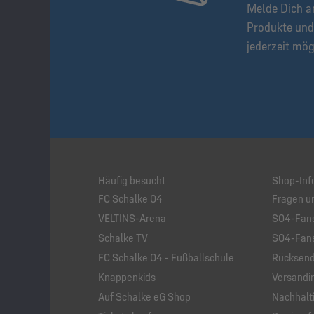
Melde Dich a
Produkte und
jederzeit mög
Häufig besucht
Shop-Inf
FC Schalke 04
Fragen u
VELTINS-Arena
S04-Fans
Schalke TV
S04-Fans
FC Schalke 04 - Fußballschule
Rücksend
Knappenkids
Versandi
Auf Schalke eG Shop
Nachhalti