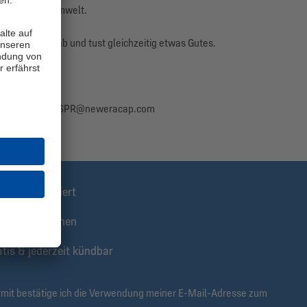
auch für die Umwelt.
 Look perfekt ab und tust gleichzeitig etwas Gutes.
, 50825 Köln, GSPR@neweracap.com
stens informiert
klusive Aktionen
tis & jederzeit kündbar
rmit bestätige ich die Verwendung meiner E-Mail-Adresse zum