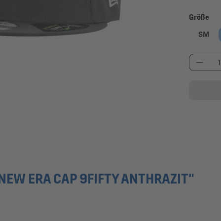
au
Größe
SM
Produk
EW ERA CAP 9FIFTY ANTHRAZIT"