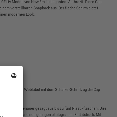
e 9Fifty Modell von New Era in elegantem Anthrazit. Diese Cap
d einem verstellbaren Snapback aus. Der flache Schirm bietet
 einen modernen Look.
ziert ein kleines Weblabel mit dem Schalke-Schriftzug die Cap
 weiß.
tellt wird – genauer gesagt aus bis zu fünf Plastikflaschen. Dies
 sondern auch für einen geringen ökologischen Fußabdruck. Mit