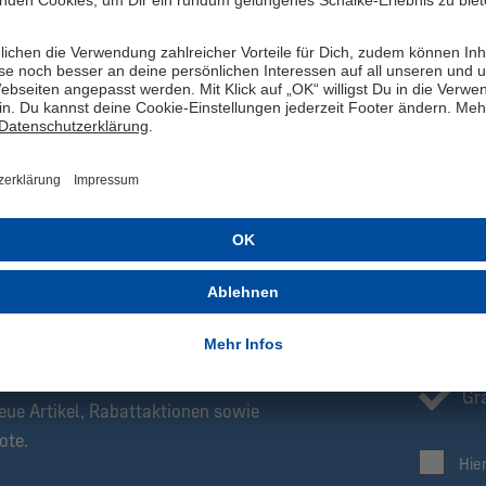
dieser Cap zeigst Du also nicht nur Flagge für Deinen S04, sondern 
Egal ob im Stadion oder im Alltag, mit dieser Cap rundest Du Deinen
Sicher Dir jetzt Deine Cap und setze ein modisches Statement!
Herstellerangaben: New Era Cap Company GmbH, Lichtstraße 25
ZT ANMELDEN!
Be
Ex
Newsletter informieren wir Dich immer als
Gra
eue Artikel, Rabattaktionen sowie
ote.
Hie