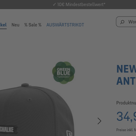
✓ 10€ Mindestbestellwert*
ikel
Neu
% Sale %
AUSWÄRTSTRIKOT
NEW
ANT
Produktn
34,
Preise inkl.