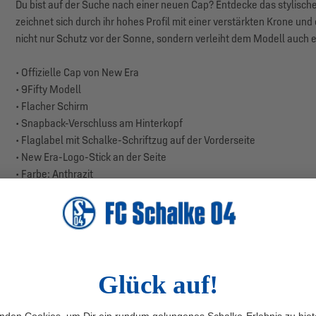
Du bist auf der Suche nach einer neuen Cap? Entdecke das stylisch
zeichnet sich durch ihr hohes Profil mit einer verstärkten Krone un
nicht nur Schutz vor der Sonne, sondern verleiht dem Modell auch
• Offizielle Cap von New Era
• 9Fifty Modell
• Flacher Schirm
• Snapback-Verschluss am Hinterkopf
• Flaglabel mit Schalke-Schriftzug auf der Vorderseite
• New Era-Logo-Stick an der Seite
• Farbe: Anthrazit
• Material: 100% Polyester (recycelt)
• Produktionsland: Bangladesch
Besonders cool ist das dezente Highlight auf der Vorderseite. Hier 
und das ikonische, gestickte New Era Logo verziert die linke Seite in
Aber das Beste ist, dass diese Cap aus recycelten Materialien herges
sorgt nicht nur für eine hochwertige Verarbeitung und Haltbarkeit,