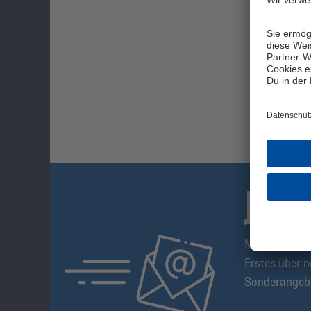
JET
Mit dem S04-
Erstes über n
Sonderangeb