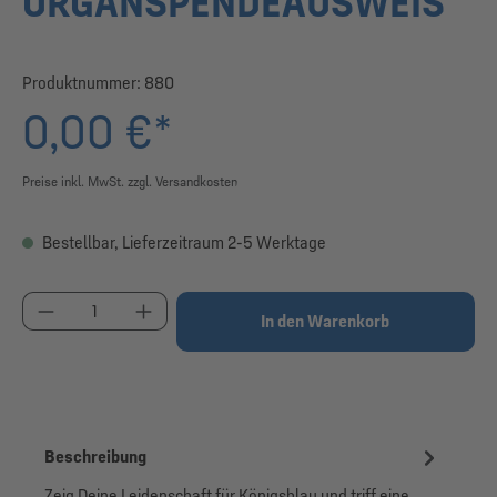
ORGANSPENDEAUSWEIS
Produktnummer:
880
0,00 €*
Preise inkl. MwSt. zzgl. Versandkosten
Bestellbar, Lieferzeitraum 2-5 Werktage
Produkt Anzahl: Gib den gewünschten Wert ein od
In den Warenkorb
Beschreibung
Zeig Deine Leidenschaft für Königsblau und triff eine