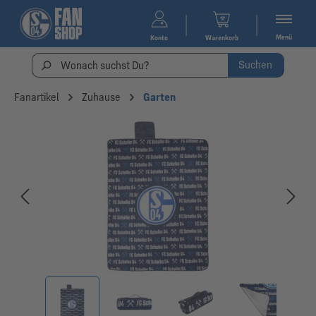
Menü
Konto
Warenkorb
Suchen
Fanartikel
Zuhause
Garten
Bildergalerie überspringen