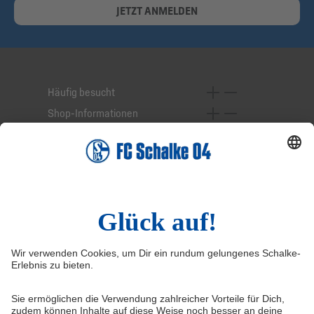
JETZT ANMELDEN
Häufig besucht
Shop-Informationen
Online-Services
Service-Hotline
Widerruf
Vertrag widerrufen
AGB