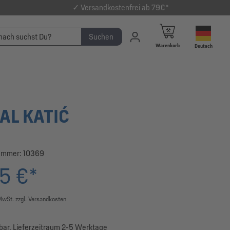
✓ Versandkostenfrei ab 79€*
Suchen
Warenkorb
Deutsch
AL KATIĆ
ummer:
10369
95 €*
 MwSt. zzgl. Versandkosten
bar, Lieferzeitraum 2-5 Werktage