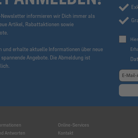
Ex
Newsletter informieren wir Dich immer als
Gra
eue Artikel, Rabattaktionen sowie
ote.
Hie
n und erhalte aktuelle Informationen über neue
Erh
 spannende Angebote. Die Abmeldung ist
Da
lich.
ormationen
Online-Services
nd Antworten
Kontakt