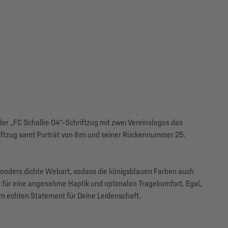
rt der „FC Schalke 04“-Schriftzug mit zwei Vereinslogos das
riftzug samt Porträt von ihm und seiner Rückennummer 25.
onders dichte Webart, sodass die königsblauen Farben auch
t für eine angenehme Haptik und optimalen Tragekomfort. Egal,
em echten Statement für Deine Leidenschaft.