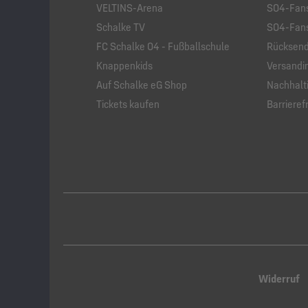
VELTINS-Arena
S04-Fans
Schalke TV
S04-Fans
FC Schalke 04 - Fußballschule
Rücksend
Knappenkids
Versandi
Auf Schalke eG Shop
Nachhalti
Tickets kaufen
Barrierefr
Widerruf