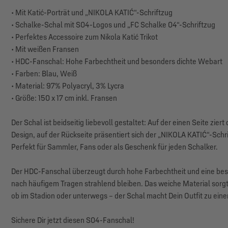
• Mit Katić-Porträt und „NIKOLA KATIĆ“-Schriftzug
• Schalke-Schal mit S04-Logos und „FC Schalke 04“-Schriftzug
• Perfektes Accessoire zum Nikola Katić Trikot
• Mit weißen Fransen
• HDC-Fanschal: Hohe Farbechtheit und besonders dichte Webart
• Farben: Blau, Weiß
• Material: 97% Polyacryl, 3% Lycra
• Größe: 150 x 17 cm inkl. Fransen
Der Schal ist beidseitig liebevoll gestaltet: Auf der einen Seite zie
Design, auf der Rückseite präsentiert sich der „NIKOLA KATIĆ“-Sch
Perfekt für Sammler, Fans oder als Geschenk für jeden Schalker.
Der HDC-Fanschal überzeugt durch hohe Farbechtheit und eine bes
nach häufigem Tragen strahlend bleiben. Das weiche Material sorg
ob im Stadion oder unterwegs – der Schal macht Dein Outfit zu ein
Sichere Dir jetzt diesen S04-Fanschal!