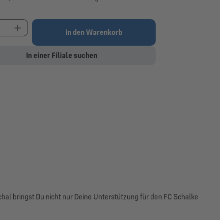
t Anzahl: Gib den gewünschten Wert ein oder be
In den Warenkorb
In einer Filiale suchen
chal bringst Du nicht nur Deine Unterstützung für den FC Schalke