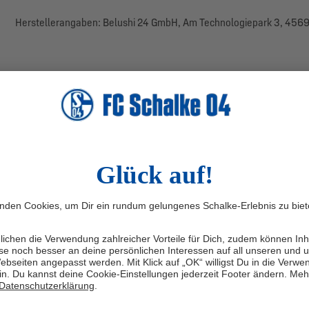
Herstellerangaben: Belushi 24 GmbH, Am Technologiepark 3, 4569