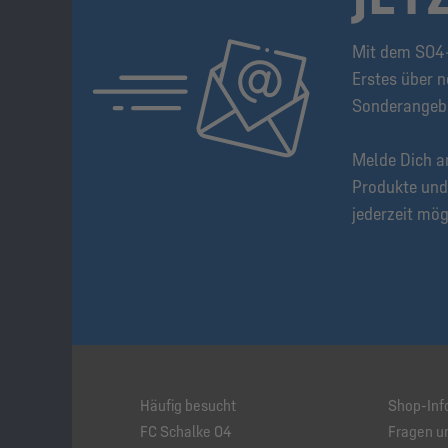
Mit dem S04-
Erstes über n
Sonderangeb
Melde Dich a
Produkte und
jederzeit mög
Häufig besucht
Shop-Inf
FC Schalke 04
Fragen u