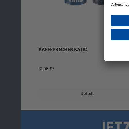
KAFFEEBECHER KATIĆ
12,95 €*
Details
JET