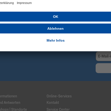
Ex
Newsletter informieren wir Dich immer als
Gra
eue Artikel, Rabattaktionen sowie
ote.
Hie
n und erhalte aktuelle Informationen über neue
Erh
 spannende Angebote. Die Abmeldung ist
Da
lich.
ormationen
Online-Services
nd Antworten
Kontakt
hops | Standorte
Service Center