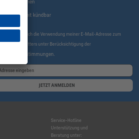
klusive Aktionen
tis & jederzeit kündbar
rmit bestätige ich die Verwendung meiner E-Mail-Adresse zum
alt des Newsletters unter Berücksichtigung der
tenschutzbestimmungen
.
JETZT ANMELDEN
Service-Hotline
Unterstützung und
Beratung unter: