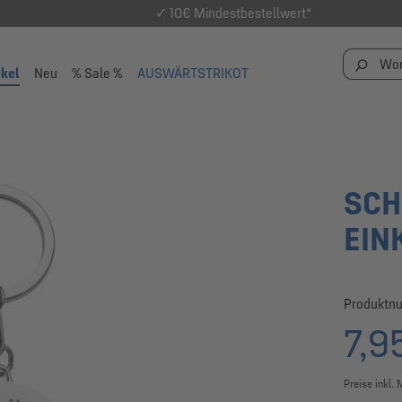
✓ 10€ Mindestbestellwert*
ikel
Neu
% Sale %
AUSWÄRTSTRIKOT
SCH
EIN
Produktn
7,9
Preise inkl.