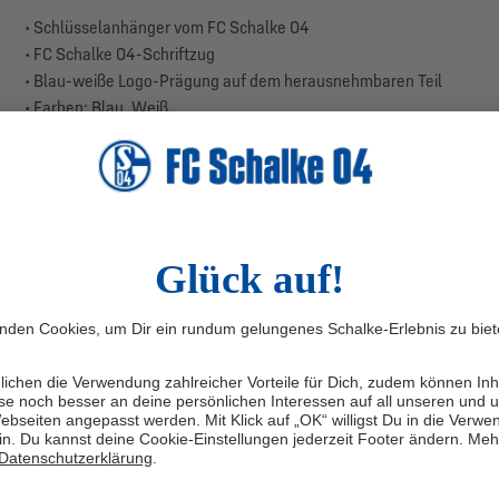
• Schlüsselanhänger vom FC Schalke 04
• FC Schalke 04-Schriftzug
• Blau-weiße Logo-Prägung auf dem herausnehmbaren Teil
• Farben: Blau, Weiß
• Material: Metall
Unser S04-Schlüsselanhänger ist ein praktischer Begleiter und übe
hat einen integrierten FC Schalke 04- Schriftzug, sowie eine bla
Einkaufschips. Damit wird das Einkaufen zum königsblauen Erlebnis u
bereit.
Herstellerangaben: Trade Con GmbH, Haferwende 36, 28357 Brem
ZT ANMELDEN!
Be