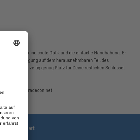
rzeugt durch seine coole Optik und die einfache Handhabung. Er
u-weiße Logo-Prägung auf dem herausnehmbaren Teil des
nd hält gleichzeitig genug Platz für Deine restlichen Schlüssel
en, kontakt@tradecon.net
stens informiert