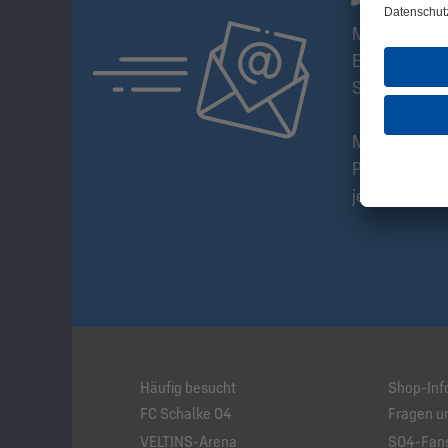
Mit dem S04-
Erstes über n
Sonderangeb
Melde Dich a
Produkte und
jederzeit mög
Häufig besucht
Shop-Inf
FC Schalke 04
Fragen u
VELTINS-Arena
S04-Fans