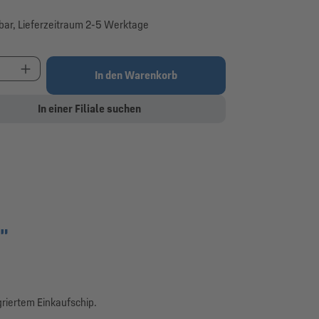
bar, Lieferzeitraum 2-5 Werktage
t Anzahl: Gib den gewünschten Wert ein oder be
In den Warenkorb
In einer Filiale suchen
"
riertem Einkaufschip.