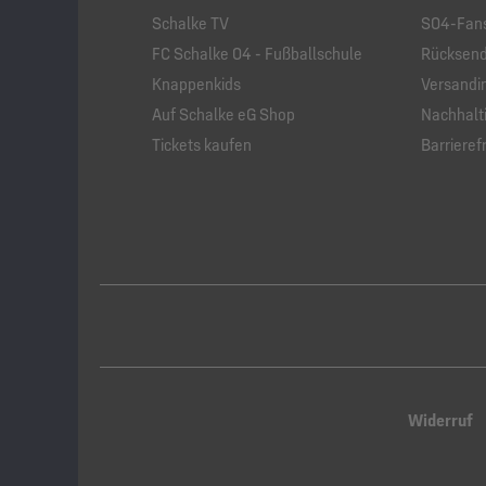
Schalke TV
S04-Fans
FC Schalke 04 - Fußballschule
Rücksend
Knappenkids
Versandi
Auf Schalke eG Shop
Nachhalti
Tickets kaufen
Barrierefr
Widerruf