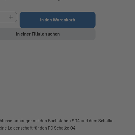
t Anzahl: Gib den gewünschten Wert ein oder be
In den Warenkorb
In einer Filiale suchen
 Schlüsselanhänger mit den Buchstaben S04 und dem Schalke-
eine Leidenschaft für den FC Schalke 04.