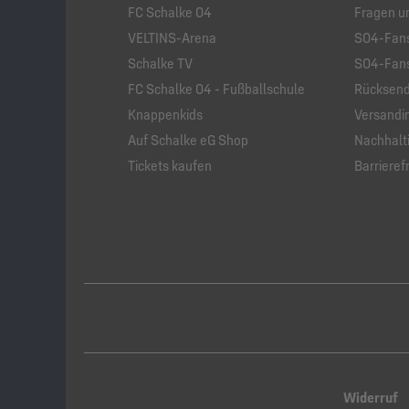
FC Schalke 04
Fragen u
VELTINS-Arena
S04-Fans
Schalke TV
S04-Fans
FC Schalke 04 - Fußballschule
Rücksend
Knappenkids
Versandi
Auf Schalke eG Shop
Nachhalti
Tickets kaufen
Barrierefr
Widerruf