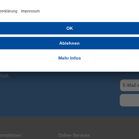
ZT ANMELDEN!
Be
Ex
Newsletter informieren wir Dich immer als
Gra
eue Artikel, Rabattaktionen sowie
ote.
Hie
n und erhalte aktuelle Informationen über neue
Erh
 spannende Angebote. Die Abmeldung ist
Da
lich.
ormationen
Online-Services