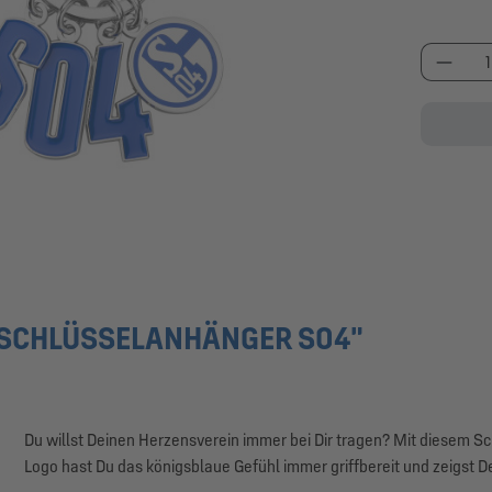
Produk
SCHLÜSSELANHÄNGER S04"
Du willst Deinen Herzensverein immer bei Dir tragen? Mit diesem
Logo hast Du das königsblaue Gefühl immer griffbereit und zeigst D