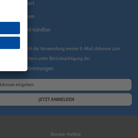
stens informiert
klusive Aktionen
tis & jederzeit kündbar
rmit bestätige ich die Verwendung meiner E-Mail-Adresse zum
alt des Newsletters unter Berücksichtigung der
tenschutzbestimmungen
.
JETZT ANMELDEN
Service-Hotline