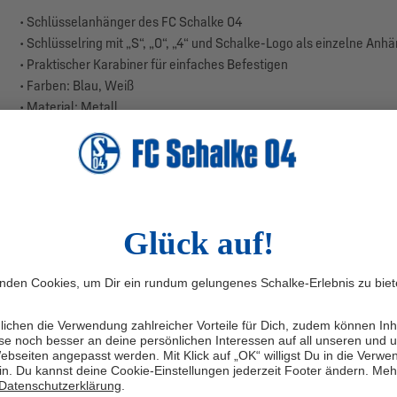
• Schlüsselanhänger des FC Schalke 04
• Schlüsselring mit „S“, „0“, „4“ und Schalke-Logo als einzelne Anh
• Praktischer Karabiner für einfaches Befestigen
• Farben: Blau, Weiß
• Material: Metall
• Größe: ca. 3 x 9,5 cm
Mit dem Schlüsselanhänger S04 bringst Du ein Stück Schalke 04 in 
Schalke-Logo machen jedem sofort klar, für wen Dein Herz schlägt.
Sporttasche – der Schlüsselanhänger S04 setzt überall ein starke
Sichere Dir den Schlüsselanhänger und zeig allen: Du bist S04-Fan!
Herstellerangaben: Trade Con GmbH, Haferwende 36, 28357 Brem