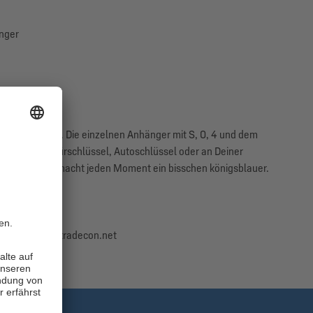
änger
Deinen Alltag. Die einzelnen Anhänger mit S, 0, 4 und dem
 Ob am Haustürschlüssel, Autoschlüssel oder an Deiner
s Zeichen und macht jeden Moment ein bisschen königsblauer.
en, kontakt@tradecon.net