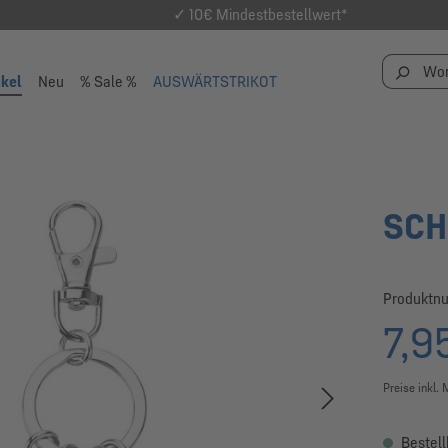
✓ 10€ Mindestbestellwert*
ikel
Neu
% Sale %
AUSWÄRTSTRIKOT
SCH
Produktn
7,9
Preise inkl.
Bestell