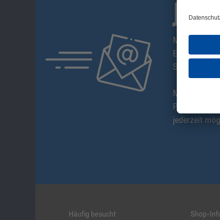
JET
Mit dem S04-
Erstes über n
Sonderangeb
Melde Dich a
Produkte und
jederzeit mög
Häufig besucht
Shop-Inf