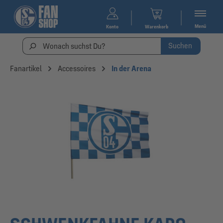
Menü
Konto
Warenkorb
Suchen
Fanartikel
Accessoires
In der Arena
Bildergalerie überspringen