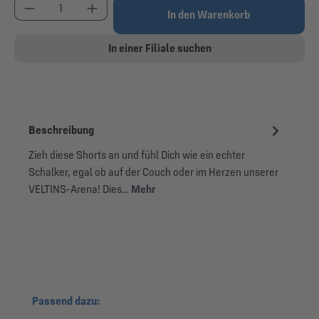
Produkt Anzahl: Gib den gewünschten Wert ein od
In den Warenkorb
In einer Filiale suchen
Beschreibung
Zieh diese Shorts an und fühl Dich wie ein echter
Schalker, egal ob auf der Couch oder im Herzen unserer
VELTINS-Arena! Dies…
Mehr
Produktgalerie überspringen
Passend dazu: