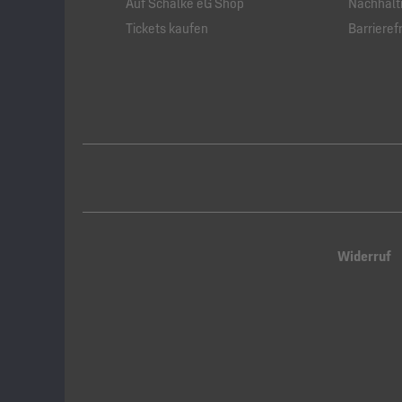
Auf Schalke eG Shop
Nachhalti
Tickets kaufen
Barrierefr
Widerruf