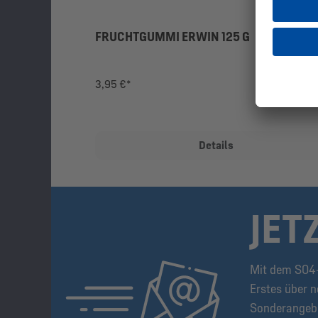
FRUCHTGUMMI ERWIN 125 G
3,95 €*
Details
JET
Mit dem S04-
Erstes über n
Sonderangeb