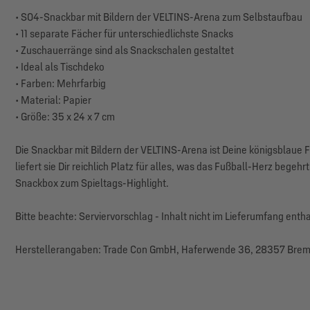
• S04-Snackbar mit Bildern der VELTINS-Arena zum Selbstaufbau
• 11 separate Fächer für unterschiedlichste Snacks
• Zuschauerränge sind als Snackschalen gestaltet
• Ideal als Tischdeko
• Farben: Mehrfarbig
• Material: Papier
• Größe: 35 x 24 x 7 cm
Die Snackbar mit Bildern der VELTINS-Arena ist Deine königsblaue F
liefert sie Dir reichlich Platz für alles, was das Fußball-Herz beg
Snackbox zum Spieltags-Highlight.
Bitte beachte: Serviervorschlag - Inhalt nicht im Lieferumfang entha
Herstellerangaben: Trade Con GmbH, Haferwende 36, 28357 Brem