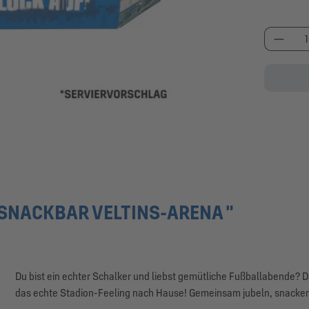
Produk
SNACKBAR VELTINS-ARENA "
Du bist ein echter Schalker und liebst gemütliche Fußballabende? 
das echte Stadion-Feeling nach Hause! Gemeinsam jubeln, snacke