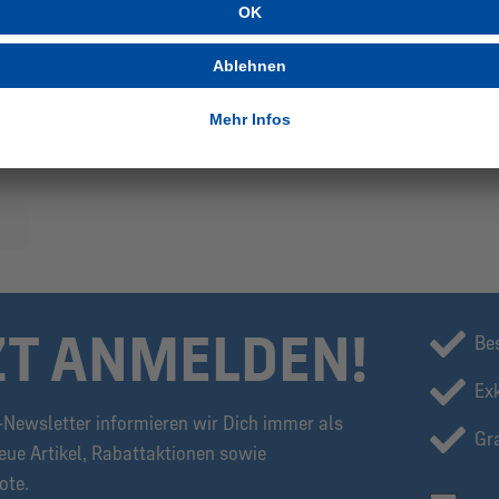
ZT ANMELDEN!
Be
Ex
Newsletter informieren wir Dich immer als
Gra
eue Artikel, Rabattaktionen sowie
ote.