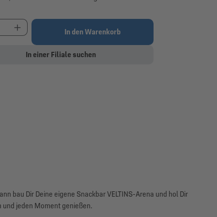
t Anzahl: Gib den gewünschten Wert ein oder be
In den Warenkorb
In einer Filiale suchen
Dann bau Dir Deine eigene Snackbar VELTINS-Arena und hol Dir
n und jeden Moment genießen.