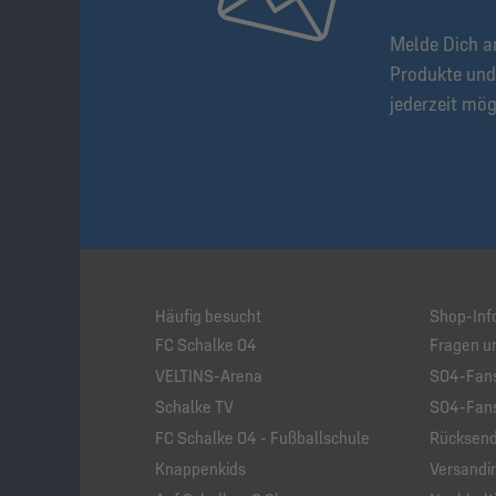
Melde Dich a
Produkte und
jederzeit mög
Häufig besucht
Shop-Inf
FC Schalke 04
Fragen u
VELTINS-Arena
S04-Fans
Schalke TV
S04-Fans
FC Schalke 04 - Fußballschule
Rücksend
Knappenkids
Versandi