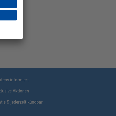
stens informiert
klusive Aktionen
tis & jederzeit kündbar