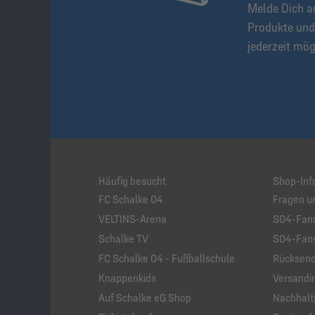
Melde Dich a
Produkte und
jederzeit mög
Häufig besucht
Shop-Inf
FC Schalke 04
Fragen u
VELTINS-Arena
S04-Fans
Schalke TV
S04-Fans
FC Schalke 04 - Fußballschule
Rücksend
Knappenkids
Versandi
Auf Schalke eG Shop
Nachhalti