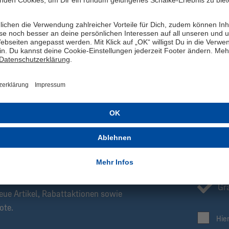
Gefertigt aus hochwertiger Sweat-Ware und von innen kuschelig ange
unglaublich angenehm zu tragen. Es ist OEKO-TEX Made in Green und
Tragegefühl verschafft – Dein Lieblingssweater ist somit auch gut f
gleichzeitig Deine Vereinszugehörigkeit mit Stolz und Style!
Herstellerangaben: MBA-SOLUTIONS GmbH, Gierlichsstraße 26, 53
ZT ANMELDEN!
Be
Ex
Newsletter informieren wir Dich immer als
Gra
eue Artikel, Rabattaktionen sowie
ote.
Hie