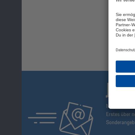
JET
Mit dem S04-
Erstes über n
Sonderangeb