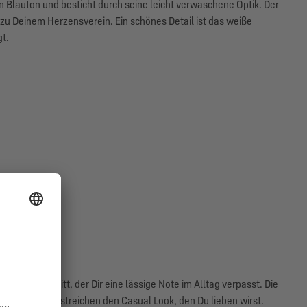
n Blauton und besticht durch seine leicht verwaschene Optik. Der
 zu Deinem Herzensverein. Ein schönes Detail ist das weiße
t.
alsausschnitt, der Dir eine lässige Note im Alltag verpasst. Die
tz und unterstreichen den Casual Look, den Du lieben wirst.