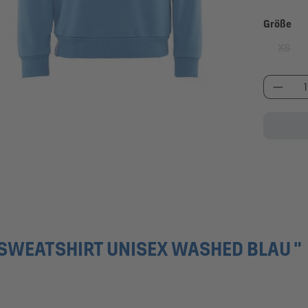
au
Größe
XS
(Diese
Produk
SWEATSHIRT UNISEX WASHED BLAU "