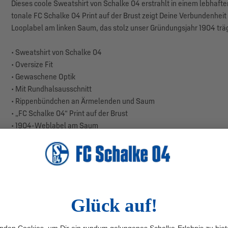
Dieses coole Sweatshirt von Schalke 04 erstrahlt in einem lebhafte
tonale FC Schalke 04 Print auf der Brust zeigt Deine Verbundenheit
Looplabel am linken Saum, das stolz unser Gründungsjahr 1904 träg
• Sweatshirt von Schalke 04
• Oversize Fit
• Gewaschene Optik
• Mit Rundhalsausschnitt
• Rippenbündchen an Ärmelenden und Saum
• „FC Schalke 04“ Print auf der Brust
• 1904-Weblabel am Saum
• Aus hochwertiger Sweat-Ware gefertigt
• OEKO-TEX Made in Green und Grüner Knopf zertifiziert
• Farbe: Blau
• Material: 65% Baumwolle, 35% Polyester
• Produktionsland: Türkei
Der Sweater ist oversized geschnitten und hat einen bequemen Rundh
Bündchen an Kragen, Ärmeln und Saum sorgen für einen perfekten Si