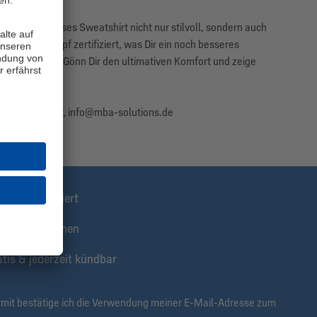
raut, ist dieses Sweatshirt nicht nur stilvoll, sondern auch
 Grüner Knopf zertifiziert, was Dir ein noch besseres
ür die Umwelt. Gönn Dir den ultimativen Komfort und zeige
840 Troisdorf, info@mba-solutions.de
stens informiert
klusive Aktionen
tis & jederzeit kündbar
rmit bestätige ich die Verwendung meiner E-Mail-Adresse zum